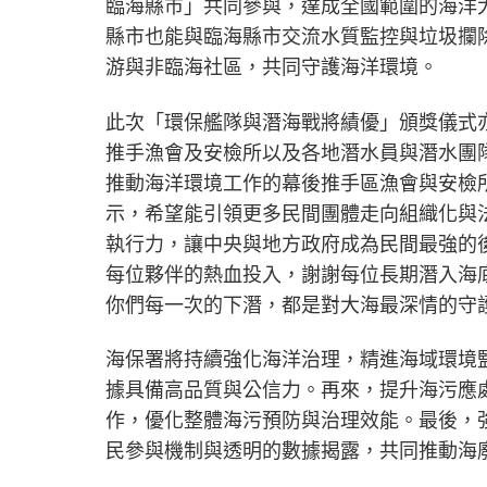
臨海縣市」共同參與，達成全國範圍的海洋
縣市也能與臨海縣市交流水質監控與垃圾攔
游與非臨海社區，共同守護海洋環境。
此次「環保艦隊與潛海戰將績優」頒獎儀式
推手漁會及安檢所以及各地潛水員與潛水團
推動海洋環境工作的幕後推手區漁會與安檢所
示，希望能引領更多民間團體走向組織化與
執行力，讓中央與地方政府成為民間最強的
每位夥伴的熱血投入，謝謝每位長期潛入海
你們每一次的下潛，都是對大海最深情的守
海保署將持續強化海洋治理，精進海域環境
據具備高品質與公信力。再來，提升海污應
作，優化整體海污預防與治理效能。最後，
民參與機制與透明的數據揭露，共同推動海