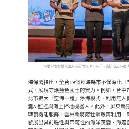
海委會表彰對我國海域環境管理、海洋污染防治及海廢
海保署指出，全台19個臨海縣市不僅深化
式，展現守護藍色國土的實力。例如，台中市
北市擴大「空海一體」淨海模式，利用無人
灘AI監控與海上掃地機器人。此外，屏東縣
轉製機能服飾，雲林縣將廢牡蠣殼再利用，
發展出具前瞻性與示範性的海洋應變、海廢