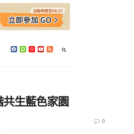
諧共生藍色家園
0