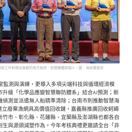
清除工作有傑出貢獻的地方政府、民間團體與個人。圖：海保署提供
日常監測與演練，更導入多項尖端科技與循環經濟模
升級「化學品應變智慧聯防體系」結合AI預測；新
機偵測並派遣無人船精準清除；台南市則推動智慧海
建立廢棄漁網具高價值回收鏈，嘉義縣推廣回收蚵繩
新竹市、彰化縣、花蓮縣、宜蘭縣及澎湖縣也都各自
創生與源頭減塑作為。今年考核典禮更邀請全台「非