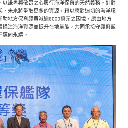
，以謙卑與敬畏之心履行海洋保育的天然義務。針對
狀，未來將爭取更多的資源，藉以應對迫切的海洋環
助地方保育經費減逾8000萬元之困境，應由地方
續挹注海洋資源並提升在地量能，共同承接守護蔚藍
下邁向永續。