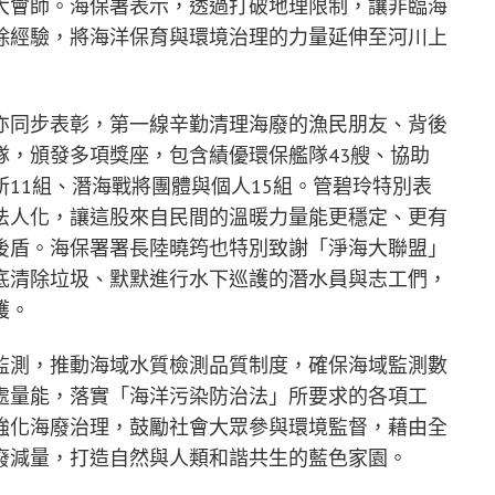
大會師。海保署表示，透過打破地理限制，讓非臨海
除經驗，將海洋保育與環境治理的力量延伸至河川上
亦同步表彰，第一線辛勤清理海廢的漁民朋友、背後
隊，頒發多項獎座，包含績優環保艦隊43艘、協助
11組、潛海戰將團體與個人15組。管碧玲特別表
法人化，讓這股來自民間的溫暖力量能更穩定、更有
後盾。海保署署長陸曉筠也特別致謝「淨海大聯盟」
底清除垃圾、默默進行水下巡護的潛水員與志工們，
護。
監測，推動海域水質檢測品質制度，確保海域監測數
處量能，落實「海洋污染防治法」所要求的各項工
強化海廢治理，鼓勵社會大眾參與環境監督，藉由全
廢減量，打造自然與人類和諧共生的藍色家園。