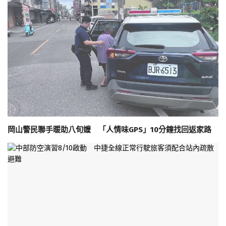
岡山警民聯手暖助八旬嬤 「人情味GPS」10分鐘找回返家路