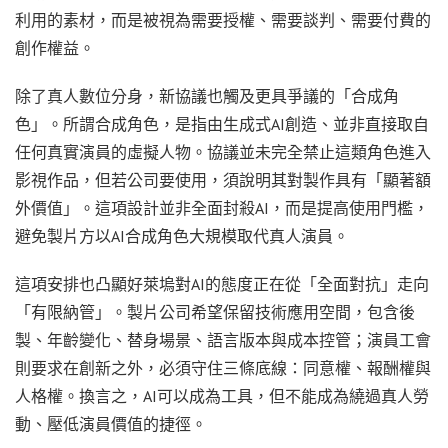
利用的素材，而是被視為需要授權、需要談判、需要付費的
創作權益。
除了真人數位分身，新協議也觸及更具爭議的「合成角
色」。所謂合成角色，是指由生成式AI創造、並非直接取自
任何真實演員的虛擬人物。協議並未完全禁止這類角色進入
影視作品，但若公司要使用，須說明其對製作具有「顯著額
外價值」。這項設計並非全面封殺AI，而是提高使用門檻，
避免製片方以AI合成角色大規模取代真人演員。
這項安排也凸顯好萊塢對AI的態度正在從「全面對抗」走向
「有限納管」。製片公司希望保留技術應用空間，包含後
製、年齡變化、替身場景、語言版本與成本控管；演員工會
則要求在創新之外，必須守住三條底線：同意權、報酬權與
人格權。換言之，AI可以成為工具，但不能成為繞過真人勞
動、壓低演員價值的捷徑。