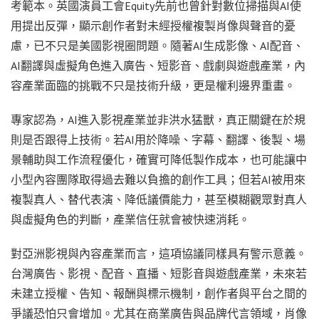
考範本。英國演員工會Equity先前也曾針對數位掃描與AI使
用提出反彈，顯示創作者對未經授權複製肖像與聲音的憂
慮，已不只是美國影視圈問題。隨著AI生成影像、AI配音、
AI翻譯與虛擬角色進入廣告、短影音、戲劇與遊戲產業，內
容產業面臨的挑戰不只是技術升級，更是權利邊界重畫。
專家認為，AI進入影視產業並非洪水猛獸，真正關鍵在於規
則是否跟得上技術。若AI用於降噪、字幕、翻譯、後製、場
景輔助與工作流程優化，確實可降低製作成本，也可能讓中
小型內容團隊取得過去難以負擔的創作工具；但若AI被用來
複製真人、替代表演、降低議價能力，甚至模糊觀眾對真人
與虛擬角色的判斷，產業信任就會被快速消耗。
對亞洲影視與內容產業而言，這項協議同樣具有警示意義。
台灣廣告、影視、配音、直播、短影音與遊戲產業，未來若
未建立授權、告知、報酬與標示機制，創作者與平台之間的
爭議恐怕只會增加。尤其在商業廣告與品牌代言領域，肖像