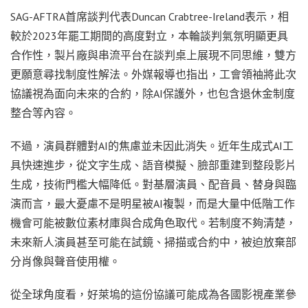
SAG-AFTRA首席談判代表Duncan Crabtree-Ireland表示，相
較於2023年罷工期間的高度對立，本輪談判氣氛明顯更具
合作性，製片廠與串流平台在談判桌上展現不同思維，雙方
更願意尋找制度性解法。外媒報導也指出，工會領袖將此次
協議視為面向未來的合約，除AI保護外，也包含退休金制度
整合等內容。
不過，演員群體對AI的焦慮並未因此消失。近年生成式AI工
具快速進步，從文字生成、語音模擬、臉部重建到整段影片
生成，技術門檻大幅降低。對基層演員、配音員、替身與臨
演而言，最大憂慮不是明星被AI複製，而是大量中低階工作
機會可能被數位素材庫與合成角色取代。若制度不夠清楚，
未來新人演員甚至可能在試鏡、掃描或合約中，被迫放棄部
分肖像與聲音使用權。
從全球角度看，好萊塢的這份協議可能成為各國影視產業參