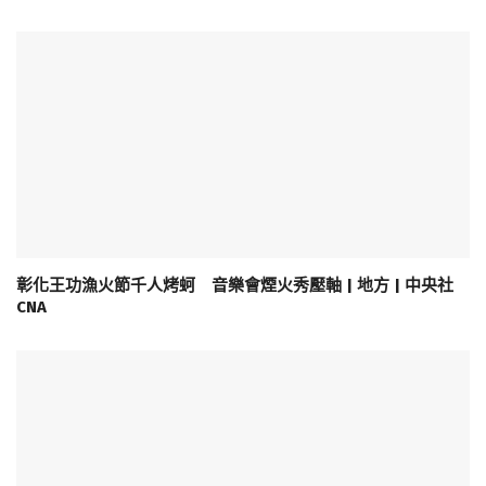
彰化王功漁火節千人烤蚵 音樂會煙火秀壓軸 | 地方 | 中央社
CNA