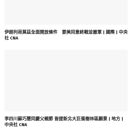
伊朗列荷莫茲全面開放條件 要美同意終戰並撤軍 | 國際 | 中央
社 CNA
李四川蘇巧慧同慶父親節 皆提新北大巨蛋樹林區願景 | 地方 |
中央社 CNA