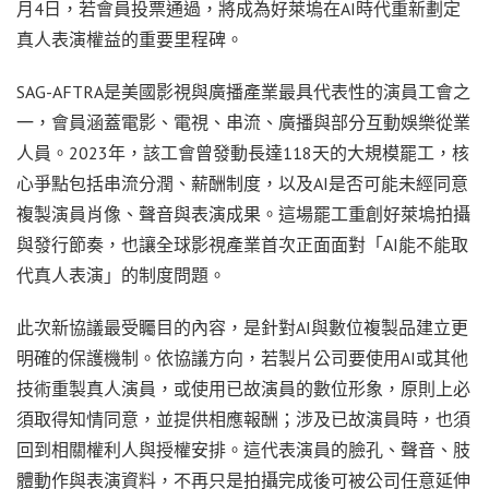
月4日，若會員投票通過，將成為好萊塢在AI時代重新劃定
真人表演權益的重要里程碑。
SAG-AFTRA是美國影視與廣播產業最具代表性的演員工會之
一，會員涵蓋電影、電視、串流、廣播與部分互動娛樂從業
人員。2023年，該工會曾發動長達118天的大規模罷工，核
心爭點包括串流分潤、薪酬制度，以及AI是否可能未經同意
複製演員肖像、聲音與表演成果。這場罷工重創好萊塢拍攝
與發行節奏，也讓全球影視產業首次正面面對「AI能不能取
代真人表演」的制度問題。
此次新協議最受矚目的內容，是針對AI與數位複製品建立更
明確的保護機制。依協議方向，若製片公司要使用AI或其他
技術重製真人演員，或使用已故演員的數位形象，原則上必
須取得知情同意，並提供相應報酬；涉及已故演員時，也須
回到相關權利人與授權安排。這代表演員的臉孔、聲音、肢
體動作與表演資料，不再只是拍攝完成後可被公司任意延伸