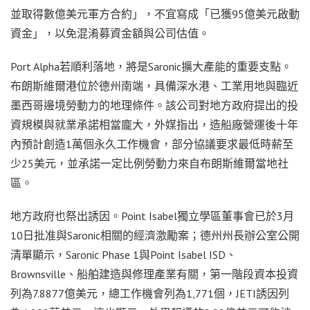
並取得數億美元軍方合約」，不宜寫成「已獲95億美元啟動
資金」，以免混淆募資金額與公司估值。
Port Alpha若順利落地，將是Saronic擴大產能的重要支點。
布朗斯維爾港位於德州南端，具備深水港、工業用地與臨近
墨西哥邊境勞動力的地理條件。該公司對地方政府提出的投
資規模與就業承諾相當龐大，外媒指出，造船廠營運後十年
內預計創造1萬個永久工作機會，部分協議要求最低時薪至
少25美元，並承諾一定比例勞動力來自布朗斯維爾當地社
區。
地方政府也祭出誘因。Point Isabel獨立學區董事會已於3月
10日批准與Saronic相關的經濟激勵案；德州州長辦公室公開
清單顯示，Saronic Phase 1與Point Isabel ISD、
Brownsville、船舶建造與修理產業有關，第一階段資本投資
列為7.8877億美元，總工作機會列為1,771個，JETI誘因列