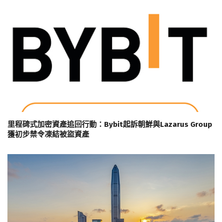
里程碑式加密資產追回行動：Bybit起訴朝鮮與Lazarus Group
獲初步禁令凍結被盜資產