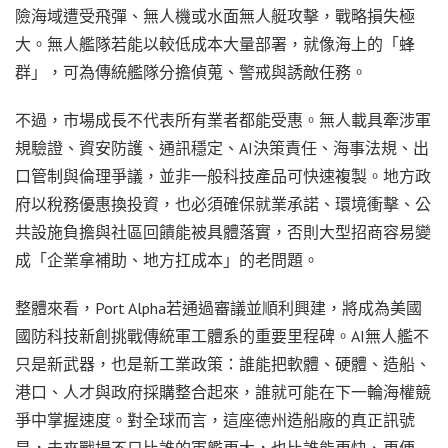
險海域遭受飛彈、無人機或水面無人艇攻擊，戰略損失極
大。無人艦隊若能以較低成本大量部署，就像海上的「蜂
群」，可為傳統艦隊分擔偵蒐、警戒與誘敵任務。
不過，市場成長不代表所有業者都能受惠。無人載具牽涉軍
規驗證、資安防護、通訊穩定、AI決策責任、海事法規、出
口管制與倫理爭議，並非一般科技產品可快速複製。地方政
府以稅務優惠換投資，也必須確保就業承諾、環境衝擊、公
共設施負擔與社區回饋能被具體落實，否則大型招商容易變
成「企業拿補助、地方扛成本」的老問題。
整體來看，Port Alpha若通過審議並順利興建，將成為美國
國防科技新創挑戰傳統軍工體系的重要里程碑。AI無人艦不
只是新武器，也是新工業政策：誰能把軟體、硬體、造船、
港口、人才與政府採購整合起來，誰就可能在下一輪海權競
爭中掌握速度。對全球而言，這座德州造船廠的真正訊號
是，未來戰場不只比誰的軍艦更大，也比誰能更快、更便