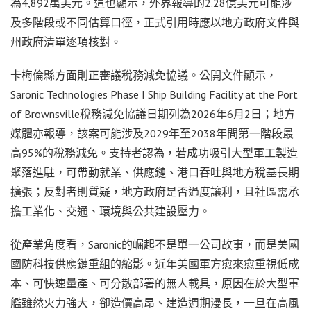
為4,892萬美元。這也顯示，外界報導的2.28億美元可能涉
及多階段或不同估算口徑，正式引用時應以地方政府文件與
州政府清單逐項核對。
卡梅倫縣方面則正審議稅務減免協議。公開文件顯示，
Saronic Technologies Phase I Ship Building Facility at the Port
of Brownsville稅務減免協議日期列為2026年6月2日；地方
媒體亦報導，該案可能涉及2029年至2038年間第一階段最
高95%的稅務減免。支持者認為，若成功吸引大型軍工製造
聚落進駐，可帶動就業、供應鏈、港口吞吐與地方稅基長期
擴張；反對者則質疑，地方政府是否過度讓利，且社區需承
擔工業化、交通、環境與公共建設壓力。
從產業角度看，Saronic的崛起不是單一公司故事，而是美國
國防科技供應鏈重組的縮影。近年美國軍方愈來愈重視低成
本、可快速量產、可分散部署的無人載具，原因在於大型軍
艦雖然火力強大，卻造價高昂、建造週期漫長，一旦在高風