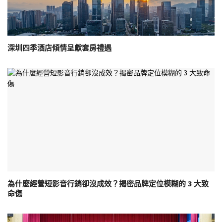
深圳四季酒店傾情呈獻套房禮遇
為什麼經營短影音行銷卻沒成效？揭密品牌定位模糊的 3 大致
命傷