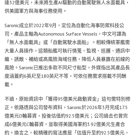
達32億美元，未來將生產AI驅動的自動駕駛無人水面載具，
供美國軍方與海事任務使用。
Saronic成立於2022年9月，定位為自動化海事防禦科技公
司，產品主軸為Autonomous Surface Vessels，中文可譯為
「無人水面載具」或「自動駕駛水面船」。相較傳統軍艦需
大量人員操作，這類船艦可執行情蒐、監視、巡邏、通訊中
繼、誘敵、補給或高風險海域任務，降低人員暴露在前線的
風險。Saronic已推出多款不同尺寸船型，外媒指出其產品長
度涵蓋約6英尺至180英尺不等，可依任務需求搭載不同酬
載。
不過，原始資訊中「獲得95億美元啟動資金」這句需特別修
正。依路透與公司發布資料，Saronic於2026年3月完成17.5
億美元D輪募資，投後估值約92.5億美元；公司過去也曾完
成6億美元C輪募資，並取得美國海軍約3.92億美元生產合
約。換言之，較精確的寫法應是「估值升至約92.5億美元，