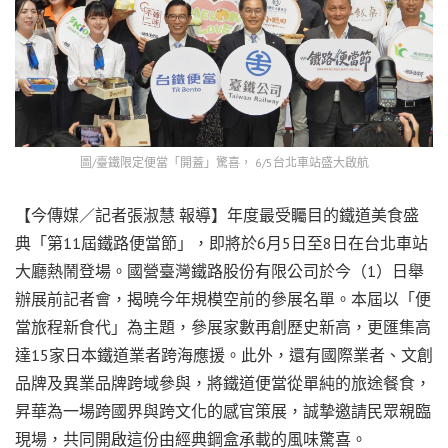
圖/臺鐵限定便當「開蓋」驚喜， 6/5台北車站盛大啟航
【今傳媒／記者張淑慧 報導】年度最受矚目的鐵道美食盛
典「第11屆鐵路便當節」，即將於6月5日至8日在台北車站
大廳熱鬧登場。國營臺灣鐵路股份有限公司於今（1）日舉
辦展前記者會，揭曉今年規模空前的參展名單。本屆以「便
當旅程新食代」為主題，參展家數再創歷史新高，更匯集高
達15家日本鐵道業者跨海應援。此外，還有國際業者、文創
品牌及異業品牌跨域參與，將鐵道便當從單純的旅途餐食，
昇華為一場跨國界與跨文化的感官策展，誠摯邀請民眾親臨
現場，共同開啟這份由經典鋼盒承載的風味驚喜。