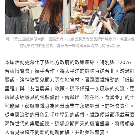
圖/「第11屆鐵路便當節」國際業者、文創品牌及異業品牌跨域參與，將鐵道便
當從單純的旅途餐食，昇華為一場跨國界與跨文化的感官策展
本屆活動更深化了與地方政府的政策連結，特別與「2026
台東博覽會」攜手合作，將太平洋的鮮味直送台北。透過紅
藜飯、洛神糖醋鬼頭刀等在地食材，實踐臺鐵推動的「低碳
里程」與「友善農業」政策。這不僅是一次風味的交流，更
透過永續餐具的包裝設計，傳遞出「吃在地、食當令」的土
地能量，彰顯臺鐵身為國營事業在永續經營上的社會責任。
從車窗流動的景色到手中學到的飯香，鐵路便當節承載著臺
灣跨世代的集體記憶。這場為期四天的感官盛宴，將帶領旅
人看見臺鐵不間斷的創新面貌，共赴美味盛宴。