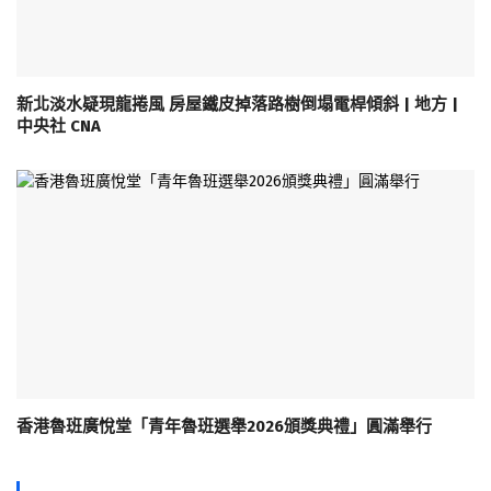
新北淡水疑現龍捲風 房屋鐵皮掉落路樹倒塌電桿傾斜 | 地方 |
中央社 CNA
香港魯班廣悅堂「青年魯班選舉2026頒獎典禮」圓滿舉行