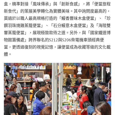
盒，精準對接「風味傳承」與「創新食感」，將「便當旅程
新食代」的策展美學轉化為實體美味。其中詢問度最高的，
莫過於以職人最高規格打造的「鰻香豐味木盒便當」、「珍
饌羽珠燒雞蒸籠便當」、「石分鰻意木盒便當」及「海陸雙
響蒸籠便當」，展現極致款待之道。另外，與「國家鐵道博
物館籌備處」跨界聯名的S212與S206柴電機車頭經典便
當，更透過復刻的視覺記憶，讓便當成為收藏等級的文化載
體。