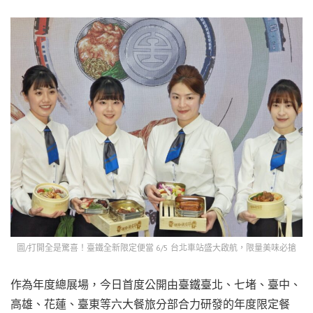
圖/打開全是驚喜！臺鐵全新限定便當 6/5 台北車站盛大啟航，限量美味必搶
作為年度總展場，今日首度公開由臺鐵臺北、七堵、臺中、
高雄、花蓮、臺東等六大餐旅分部合力研發的年度限定餐