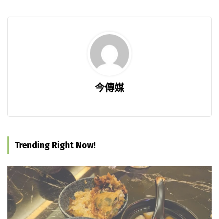
今傳媒
Trending Right Now!