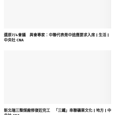
還原7/4會議 與會專家：中聯代表是中途應要求入席 | 生活 |
中央社 CNA
新北瑞三整煤廠修復近完工 「三鐵」串聯礦業文化 | 地方 | 中