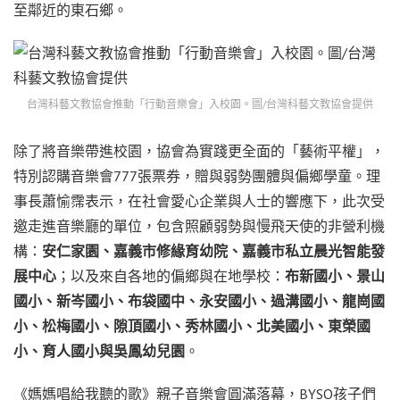
至鄰近的東石鄉。
台灣科藝文教協會推動「行動音樂會」入校園。圖/台灣科藝文教協會提供
除了將音樂帶進校園，協會為實踐更全面的「藝術平權」，
特別認購音樂會777張票券，贈與弱勢團體與偏鄉學童。理
事長蕭愉霈表示，在社會愛心企業與人士的響應下，此次受
邀走進音樂廳的單位，包含照顧弱勢與慢飛天使的非營利機
構：
安仁家園、嘉義市修緣育幼院、嘉義市私立晨光智能發
展中心
；以及來自各地的偏鄉與在地學校：
布新國小、景山
國小、新岑國小、布袋國中、永安國小、過溝國小、龍崗國
小、松梅國小、隙頂國小、秀林國小、北美國小、東榮國
小、育人國小與吳鳳幼兒園
。
《媽媽唱給我聽的歌》親子音樂會圓滿落幕，BYSO孩子們