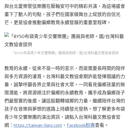
與台北愛樂管弦樂團在壓軸安可中的精彩共演，為這場盛會
畫下了動人的句點，孩子們在國家級舞台上綻放的自信光
芒，更是協會推動偏鄉教育永續發展的重要里程碑。
「BYSO布袋青少年交響樂團」團員與老師。圖/台灣科藝文教協會提供
教育的永續，從來不是一時的宣示，而是需要長時間的陪伴
與多方資源的灌溉。台灣科藝文教協會期許能發揮倡議的力
量，誠摯呼籲各界企業與社會大眾，一同看見偏鄉孩童的無
限潛能，將資源挹注於偏鄉的永續教育，攜手成為偏鄉孩子
們最堅實的後盾，讓這股翻轉城鄉的力量，繼續陪伴台灣的
孩子在音樂與夢想的道路上持續發光發熱。想了解更多布袋
青少年交響樂團的演出資訊，請點入台灣科藝文教協會官
網：
https://taiwan-ligro.com
、
Facebook粉專
查看。