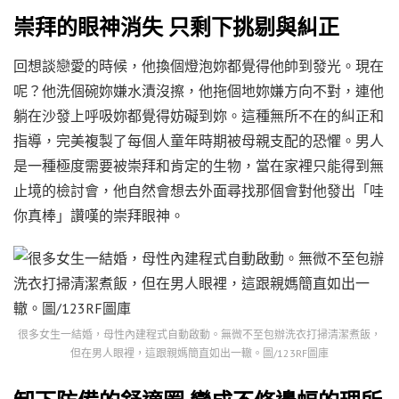
崇拜的眼神消失 只剩下挑剔與糾正
回想談戀愛的時候，他換個燈泡妳都覺得他帥到發光。現在
呢？他洗個碗妳嫌水漬沒擦，他拖個地妳嫌方向不對，連他
躺在沙發上呼吸妳都覺得妨礙到妳。這種無所不在的糾正和
指導，完美複製了每個人童年時期被母親支配的恐懼。男人
是一種極度需要被崇拜和肯定的生物，當在家裡只能得到無
止境的檢討會，他自然會想去外面尋找那個會對他發出「哇
你真棒」讚嘆的崇拜眼神。
很多女生一結婚，母性內建程式自動啟動。無微不至包辦洗衣打掃清潔煮飯，
但在男人眼裡，這跟親媽簡直如出一轍。圖/123RF圖庫