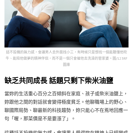
話不投機的無力感，會讓男人去外面找小三，有時候只是想找一個能聽懂他吹
牛、能陪他做夢的精神伴侶，而不是一個只會催他去洗澡的管家婆。圖/123RF
圖庫
缺乏共同成長 話題只剩下柴米油鹽
當妳的生活重心百分之百傾斜在家庭、孩子或柴米油鹽上，
妳跟他之間的對話就會變得極度貧乏。他聊職場上的野心、
聊國際局勢、聊最新的科技趨勢，妳只能心不在焉地回應一
句「喔，那菜價是不是要漲了」。
這種話不投機的無力感，會讓男人覺得妳在精神上已經變成