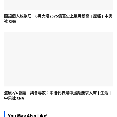
國銀個人放款旺 6月大增2575億寫史上單月新高 | 產經 | 中央
社 CNA
還原7/4會議 與會專家：中聯代表是中途應要求入席 | 生活 |
中央社 CNA
You May Also Like!