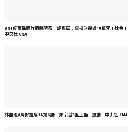
BNT疫苗採購詐騙慈濟案 調查局：查扣財產逾10億元 | 社會 |
中央社 CNA
林昱珉6局好投奪3A第6勝 鄭宗哲3度上壘 | 運動 | 中央社 CNA