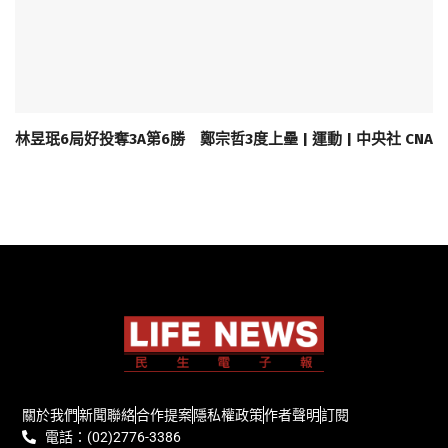
林昱珉6局好投奪3A第6勝 鄭宗哲3度上壘 | 運動 | 中央社 CNA
關於我們
新聞聯絡
合作提案
隱私權政策
作者聲明
訂閱
電話：(02)2776-3386