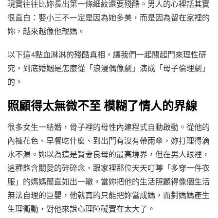
現實往往比妳長出第一條細紋還要殘酷。男人的心裡話其實
很直白：娶小三不一定是因為她多美，而是因為留在家裡的
妳，越來越像他親媽。
以下這4點血淋淋的殘酷真相，讓我們一起關起門來理性研
究，到底婚姻是怎麼從「浪漫偶像劇」演成「母子倫理劇」
的。
照顧得太無微不至 模糊了情人的界線
很多女生一結婚，骨子裡的母性內建程式自動啟動。從他的
內褲花色、早餐吃什麼、到出門有沒有帶雨傘，妳打理得滴
水不漏。妳以為這是賢妻良母的最高境界，但在男人眼裡，
這種飽含關愛的碎碎念，跟家裡那位天天叮嚀「多穿一件衣
服」的媽媽簡直如出一轍。當妳把他的生活照顧得像個生活
無法自理的巨嬰，他就真的只能把妳當成媽，而對媽媽產生
生理衝動，對他來說心理障礙實在太大了。