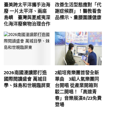
臺美跨太平洋攜手治海
改善生活型態應對「代
廢 一片太平洋、兩座
謝症候群」！醫教看食
島嶼 臺灣與夏威夷深
品標示、量腰圍護健康
化海洋廢棄物治理合作
2026南國漫讀節打造
2組培育樂團首發全新
國際閱讀盛會 萬城目
單曲 3組人氣樂團同
學、妹島和世親臨屏東
台開唱 從產業開箱到
駁二開唱！「高速青
春」音樂展演8/23免費
登場