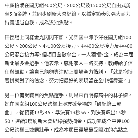
中蘇柏陵在國男組400公尺、800公尺及1500公尺自由式勇
奪3面金牌，並同步刷新大會紀錄，以穩定節奏與強大耐力
持續超越自我，成為泳池焦點。
田徑場上同樣金光閃閃不斷，光榮國中陳予澤在國男組100
公尺、200公尺、4×100公尺接力、4×400公尺接力及4×400
公尺混合接力等5個項目全數奪金，一人獨攬5金，成為本屆
新北最多金選手。他表示，感謝家人一路支持、教練給予信
任與鼓勵，讓自己能夠專注站上賽場全力衝刺，「就是抱持
著拼就對了的信念，努力把最好的表現留在全中運舞臺。」
另一位備受矚目的焦點選手，則是來自明德高中的林子婕。
她在國女組100公尺跨欄上演震撼全場的「破紀錄三部
曲」，從預賽13秒46、準決賽13秒36，到決賽飆出13秒
30，連續3度刷新大會紀錄強勢摘金，成功完成全中運100
公尺跨欄三連霸壯舉，成為本屆田徑場最受關注的亮點之