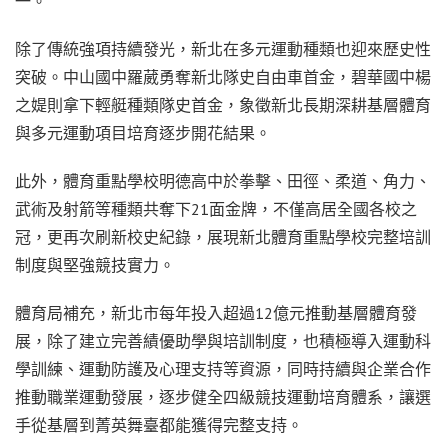
一。
除了傳統強項持續發光，新北在多元運動種類也迎來歷史性
突破。中山國中羅葳勇奪新北隊史自由車首金，碧華國中楊
之媞則拿下輕艇種類隊史首金，象徵新北長期深耕基層體育
與多元運動項目培育逐步開花結果。
此外，體育重點學校明德高中於拳擊、田徑、柔道、角力、
武術及射箭等種類共奪下21面金牌，不僅高居全國各校之
冠，更再次刷新校史紀錄，展現新北體育重點學校完整培訓
制度與堅強競技實力。
體育局補充，新北市每年投入超過12億元推動基層體育發
展，除了建立完善績優助學與培訓制度，也積極導入運動科
學訓練、運動防護及心理支持等資源，同時持續與企業合作
推動職業運動發展，逐步健全四級競技運動培育體系，讓選
手從基層到菁英舞臺都能獲得完整支持。