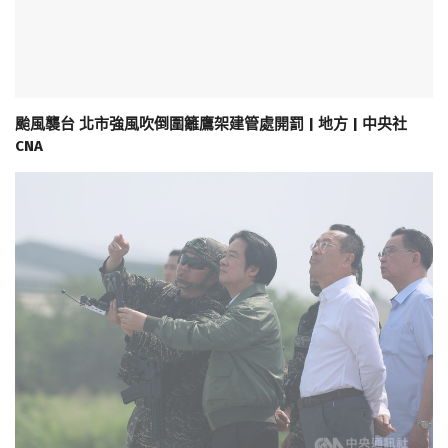
颱風襲台 北市強風吹倒圍籬鷹架建管處開罰 | 地方 | 中央社
CNA