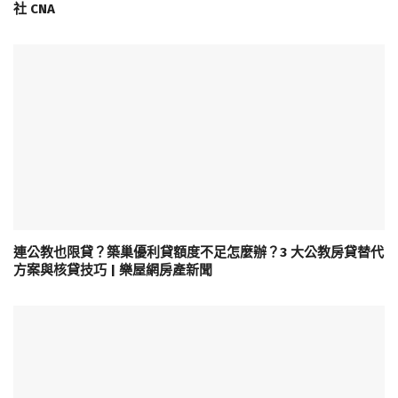
社 CNA
連公教也限貸？築巢優利貸額度不足怎麼辦？3 大公教房貸替代
方案與核貸技巧 | 樂屋網房產新聞