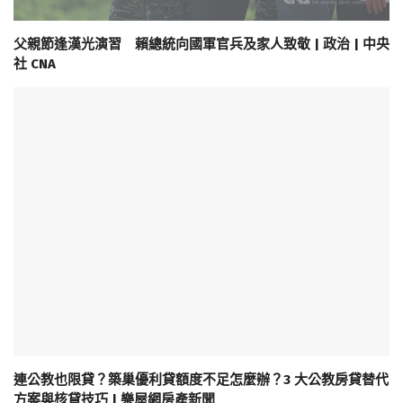
父親節逢漢光演習 賴總統向國軍官兵及家人致敬 | 政治 | 中央
社 CNA
連公教也限貸？築巢優利貸額度不足怎麼辦？3 大公教房貸替代
方案與核貸技巧 | 樂屋網房產新聞