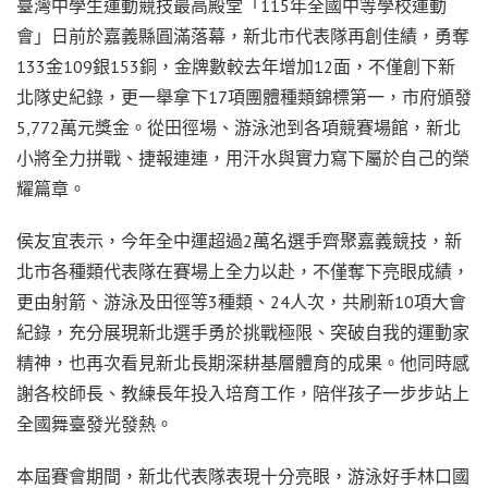
臺灣中學生運動競技最高殿堂「115年全國中等學校運動
會」日前於嘉義縣圓滿落幕，新北市代表隊再創佳績，勇奪
133金109銀153銅，金牌數較去年增加12面，不僅創下新
北隊史紀錄，更一舉拿下17項團體種類錦標第一，市府頒發
5,772萬元獎金。從田徑場、游泳池到各項競賽場館，新北
小將全力拼戰、捷報連連，用汗水與實力寫下屬於自己的榮
耀篇章。
侯友宜表示，今年全中運超過2萬名選手齊聚嘉義競技，新
北市各種類代表隊在賽場上全力以赴，不僅奪下亮眼成績，
更由射箭、游泳及田徑等3種類、24人次，共刷新10項大會
紀錄，充分展現新北選手勇於挑戰極限、突破自我的運動家
精神，也再次看見新北長期深耕基層體育的成果。他同時感
謝各校師長、教練長年投入培育工作，陪伴孩子一步步站上
全國舞臺發光發熱。
本屆賽會期間，新北代表隊表現十分亮眼，游泳好手林口國