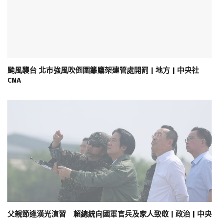
颱風襲台 北市強風吹倒圍籬鷹架建管處開罰 | 地方 | 中央社
CNA
父親節逢漢光演習 賴總統向國軍官兵及家人致敬 | 政治 | 中央