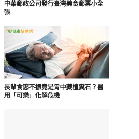
中華郵政公司發行臺灣美食郵票小全
張
長輩食慾不振竟是胃中藏植糞石？醫
用「可樂」化解危機