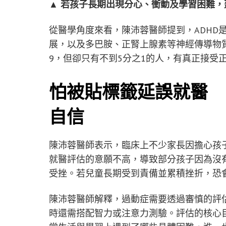
▲ 若孩子長期出現分心、衝動及學習困難
從醫學角度來看，陳沛蓉醫師提到，ADHD
展，以及多巴胺、正腎上腺素等神經傳導物
9，但卻只有不到5分之1的人，有真正接受
怕被貼標籤延誤就醫 
自信
陳沛蓉醫師表示，臨床上不少家長因擔心孩
就醫評估的意願不高，導致部分孩子因為沒
受挫。若兒童長期受到責備並累積挫折，恐
陳沛蓉醫師解釋，過動症需要透過審慎的評
時還需搭配智力或注意力測驗。評估的核心