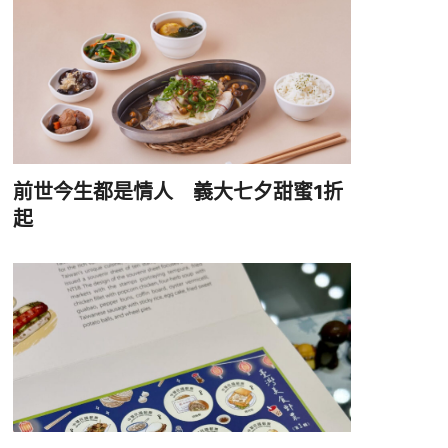
前世今生都是情人 義大七夕甜蜜1折
起