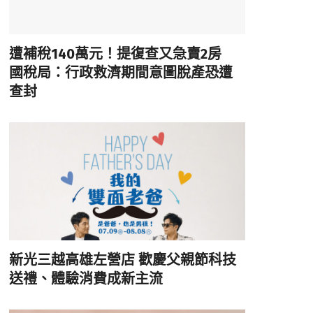
遭補稅140萬元！提復查又急賣2房
國稅局：行政救濟期間意圖脫產恐遭
查封
新光三越高雄左營店 歡慶父親節科技
送禮、體驗消費成新主流