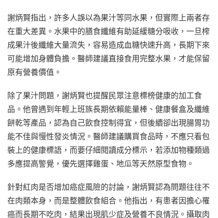
謝炳賢指出，許多人誤以為果汁等同水果，但實際上兩者存
在重大差異。水果中的膳食纖維有助延緩糖分吸收，一旦榨
成果汁後纖維大量流失，容易造成血糖快速升高，長期下來
可能增加身體負擔。醫師建議直接食用完整水果，才能保留
原有營養價值。
除了果汁問題，謝炳賢也提醒民眾注意標榜健康的加工食
品。他曾遇到年輕上班族長期依賴能量棒、健康餐盒及纖維
餅乾等產品，認為自己飲食控制得宜，但後續卻出現腸胃功
能不佳與慢性發炎情況。醫師建議購買食品時，不應只看包
裝上的健康標語，而要仔細閱讀成分標示，若添加物種類過
多應提高警覺，優先選擇雞蛋、地瓜等天然原型食物。
針對紅肉是否增加癌症風險的討論，謝炳賢認為問題往往不
在肉類本身，而是整體飲食組合。他指出，有患者因擔心罹
癌而長期不吃肉，結果出現肌少症及營養不良情況。攝取肉