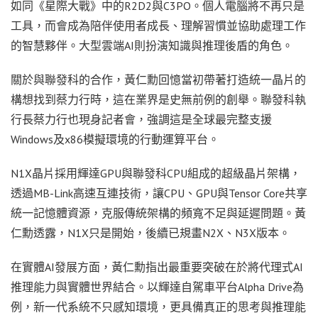
如同《星際大戰》中的R2D2與C3PO。個人電腦將不再只是
工具，而會成為陪伴使用者成長、理解習慣並協助處理工作
的智慧夥伴。大型雲端AI則扮演知識與推理後盾的角色。
關於與聯發科的合作，黃仁勳回憶當初帶著打造統一晶片的
構想找到蔡力行時，這在業界是史無前例的創舉。聯發科執
行長蔡力行也現身記者會，強調這是全球最完整支援
Windows及x86模擬環境的行動運算平台。
N1X晶片採用輝達GPU與聯發科CPU組成的超級晶片架構，
透過MB-Link高速互連技術，讓CPU、GPU與Tensor Core共享
統一記憶體資源，克服傳統架構的頻寬不足與延遲問題。黃
仁勳透露，N1X只是開始，後續已規畫N2X、N3X版本。
在實體AI發展方面，黃仁勳指出最重要突破在於將代理式AI
推理能力與實體世界結合。以輝達自駕車平台Alpha Drive為
例，新一代系統不只感知環境，更具備真正的思考與推理能