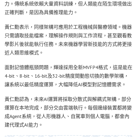
力。傳統系統依賴大量資料訓練，但人類能在陌生環境做出
正確判斷，是因為具備推理能力。
黃仁勳表示，同樣架構可應用於工程機械與醫療領域。機器
只需讀取技能檔案，理解操作規則與工作流程，甚至觀看教
學影片後就能執行任務。未來機器學習新技能的方式將更接
近人類思維模式。
面對記憶體瓶頸問題，輝達採用全新MVFP4格式，這是能在
4-bit、8-bit、16-bit及32-bit精度間動態切換的數學架構，
讓系統以最低精度運算，大幅降低AI模型對記憶體需求。
黃仁勳認為，未來AI運算將採取分散式與解耦式架構，部分
運算在本地完成，部分交由雲端執行。每個邊緣裝置都將變
成Agent系統，從人形機器人、自駕車到個人電腦，都會內
建代理式AI能力。