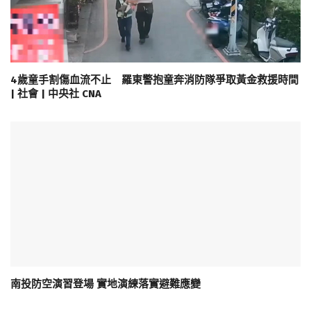
4歲童手割傷血流不止 羅東警抱童奔消防隊爭取黃金救援時間
| 社會 | 中央社 CNA
南投防空演習登場 實地演練落實避難應變