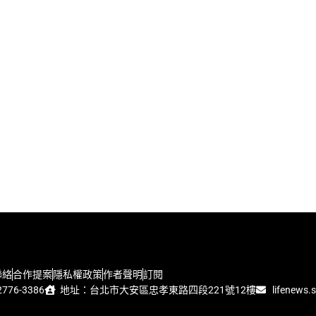
聯絡
合作提案
隱私權政策
作者聲明
訂閱
776-3386
地址：台北市大安區忠孝東路四段221號12樓
lifenews.