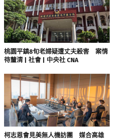
桃園平鎮8旬老婦疑遭丈夫殺害 案情
待釐清 | 社會 | 中央社 CNA
柯志恩會見美無人機訪團 媒合高雄