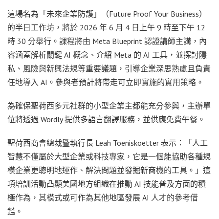
這場名為「未來企業防護」（Future Proof Your Business）
的半日工作坊，將於 2026 年 6 月 4 日上午 9 時至下午 12
時 30 分舉行。課程將由 Meta Blueprint 認證講師主講，內
容涵蓋解析關鍵 AI 概念、介紹 Meta 的 AI 工具，並探討隱
私、風險與新興法規等重要議題，引導企業深思熟慮且負責
任地導入 AI。參與者預計將帶走可立即實施的實用策略。
為確保聖荷西多元社群的小型企業主都能充分參與，主辦單
位將透過 Wordly 提供多語言翻譯服務，並供應免費午餐。
聖荷西商會總裁暨執行長 Leah Toeniskoetter 表示：「人工
智慧不僅屬於大型企業或科技專家，它是一個能協助各種規
模企業更聰明地運作、解決問題並發掘新商機的工具。」這
項培訓活動凸顯美國地方組織在推動 AI 技能普及方面的積
極作為，其模式或可作為其他地區發展 AI 人才的參考借
鑑。