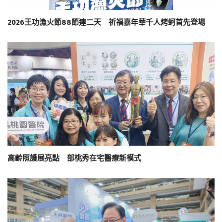
2026王功漁火節88節連二天 祈福嘉年華千人烤蚵首先登場
高齡照護展亮點 部桃秀在宅醫療新模式