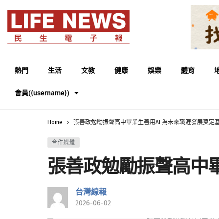
熱門
生活
文教
健康
娛樂
體育
會員({username})
Home
張善政勉勵振聲高中畢業生善用AI 為未來職涯發展奠定
合作媒體
張善政勉勵振聲高中畢
台灣線報
2026-06-02