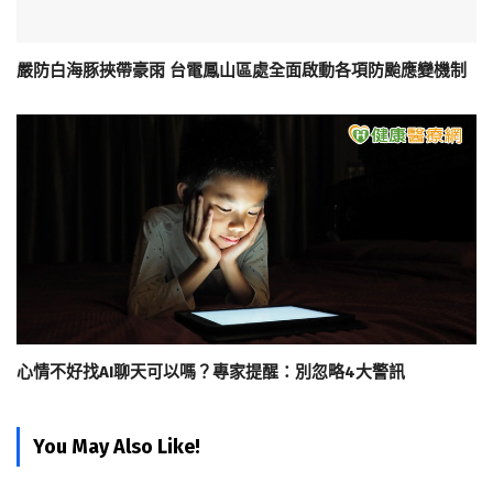
嚴防白海豚挾帶豪雨 台電鳳山區處全面啟動各項防颱應變機制
心情不好找AI聊天可以嗎？專家提醒：別忽略4大警訊
You May Also Like!