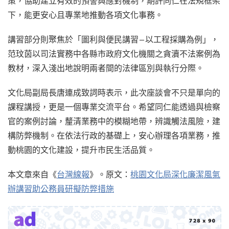
策，協助建立有效的預警與應對機制，期許同仁在法規框架
下，能更安心且專業地推動各項文化事務。
講習部分則聚焦於「圖利與便民講習—以工程採購為例」，
范玟茵以司法實務中各縣市政府文化機關之貪瀆不法案例為
教材，深入淺出地說明兩者間的法律區別與執行分際。
文化局副局長唐連成致詞時表示，此次座談會不只是單向的
課程講授，更是一個專業交流平台。希望同仁能透過與檢察
官的案例討論，釐清業務中的模糊地帶，辨識觸法風險，建
構防弊機制。在依法行政的基礎上，安心辦理各項業務，推
動桃園的文化建設，提升市民生活品質。
本文章來自《
台灣線報
》。原文：
桃園文化局深化廉潔風氣
辦講習助公務員研擬防弊措施