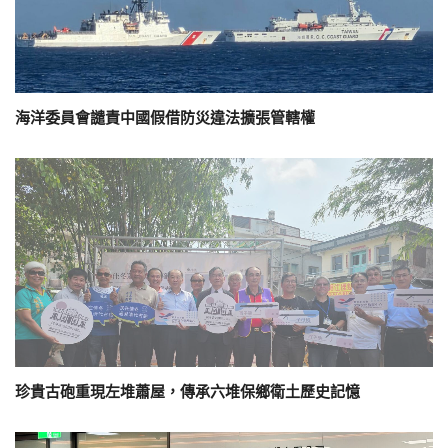
海洋委員會譴責中國假借防災違法擴張管轄權
珍貴古砲重現左堆蕭屋，傳承六堆保鄉衛土歷史記憶