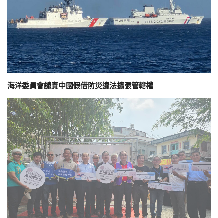
海洋委員會譴責中國假借防災違法擴張管轄權