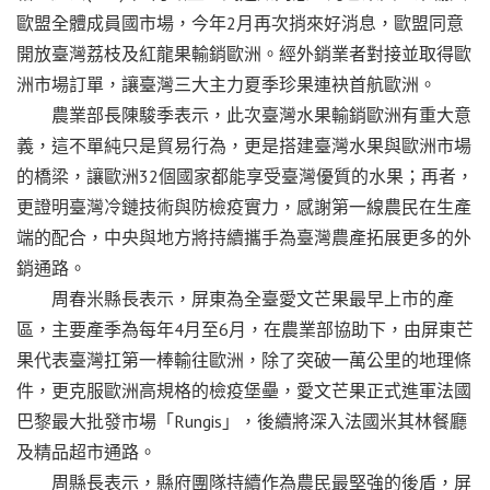
歐盟全體成員國市場，今年2月再次捎來好消息，歐盟同意
開放臺灣荔枝及紅龍果輸銷歐洲。經外銷業者對接並取得歐
洲市場訂單，讓臺灣三大主力夏季珍果連袂首航歐洲。
農業部長陳駿季表示，此次臺灣水果輸銷歐洲有重大意
義，這不單純只是貿易行為，更是搭建臺灣水果與歐洲市場
的橋梁，讓歐洲32個國家都能享受臺灣優質的水果；再者，
更證明臺灣冷鏈技術與防檢疫實力，感謝第一線農民在生產
端的配合，中央與地方將持續攜手為臺灣農產拓展更多的外
銷通路。
周春米縣長表示，屏東為全臺愛文芒果最早上市的產
區，主要產季為每年4月至6月，在農業部協助下，由屏東芒
果代表臺灣扛第一棒輸往歐洲，除了突破一萬公里的地理條
件，更克服歐洲高規格的檢疫堡壘，愛文芒果正式進軍法國
巴黎最大批發市場「Rungis」，後續將深入法國米其林餐廳
及精品超市通路。
周縣長表示，縣府團隊持續作為農民最堅強的後盾，屏