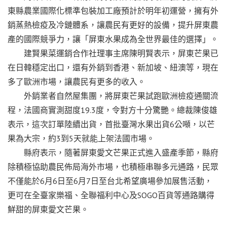
東縣農業國際化標準包裝加工廠預計於明年初運營，擁有外
銷蒸熱檢疫及冷鏈體系，讓農民有更好的設備，提升屏東農
產的國際競爭力，讓「屏東水果成為全世界最佳的選擇」。
建賢果菜運銷合作社理事主席陳明賢表示，屏東芒果已
在日韓穩定出口，還有外銷到香港、新加坡、紐澳等，現在
多了歐洲市場，讓農民有更多的收入。
外銷業者自然屋集團，將屏東芒果試跑歐洲檢疫通關流
程，法國商實測甜度19.3度，令對方十分驚艷。總裁陳俊雄
表示，這次訂單陸續出貨，首批臺灣水果出貨6公噸，以芒
果為大宗，約3到5天就能上架法國市場。
縣府表示，隨著屏東愛文芒果正式進入盛產季節，縣府
除積極協助農民佈局海外市場，也積極串聯多元通路，民眾
不僅能於6月6日至6月7日至台北希望廣場參加展售活動，
更可在全臺家樂福、全聯福利中心及SOGO百貨等通路購得
鮮甜的屏東愛文芒果。