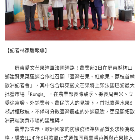
【記者林家慶報導】
屏東愛文芒果進軍法國通路！農業部2日在屏東縣枋山
鄉建賢果菜運銷合作社召開「臺灣芒果、紅龍果、荔枝首輸
歐洲記者會」，其中包含屏東愛文芒果將上架法國巴黎最大
批發市場「Rungis」，在農業部長陳駿季、縣長周春米、立
委徐富癸、外銷業者、農民等人的見證下，首批臺灣水果6
噸封櫃啟航，不僅可分散臺灣農產的外銷風險，更是開拓歐
洲高端消費市場的里程碑。
農業部表示，歐洲國家的防檢疫標準與品質要求極為嚴
格，繼去(114)年6月歐盟正式通知同意臺灣芭樂與芒果輸入