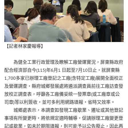
【記者林家慶報導】
為健全工業行政管理及瞭解工廠營運實況，屏東縣政府
配合經濟部自今(115)年6月1 日起至7月10日止，就屏東縣
1,700多家已辦理工廠登記之工廠(含特定工廠)展開全面校正
及營運調查，縣府城鄉發展處將遴派調查員前往工廠訪查發
放校正調查表，呼籲各工廠備妥統一發票章(或工廠章或公
司章)等以利簽收，並可多利用網路填報，省時又效率。
城鄉處表示，本調查如發現工廠歇業、遷址或其他登記
事項有所變更時，將依規定適時輔導，促請辦理工廠變更登
記或歇業，如未於期限填報，則可能予以公告廢止，因此再