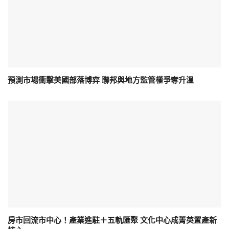
預測市場衝擊美國部落博弈 聯邦與地方監管權爭奪升溫
房市回流市中心！產業進駐＋五軌匯聚 文化中心成菁英置產新