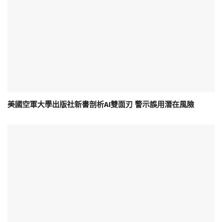
美國空軍大學出版社新書剖析AI雙面刃 警示誤用潛在風險