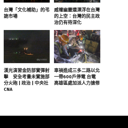
台灣「文化補助」的弔
威權幽靈還漂浮在台灣
詭市場
的上空：台灣的民主政
治仍有待深化
漢光演習金防部實彈射
車禍造成三多二路以北
擊 安全考量未實施部
一帶600戶停電 台電
分火砲 | 政治 | 中央社
高雄區處加派人力搶修
CNA