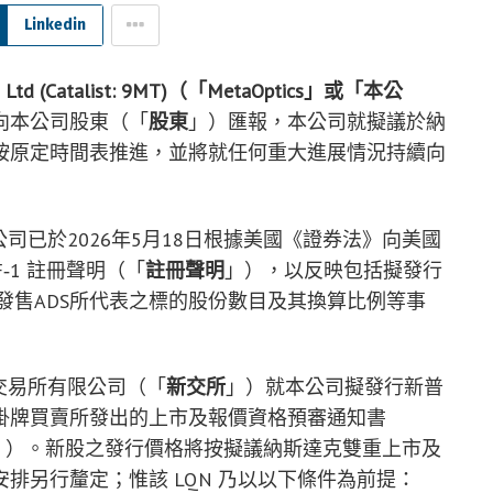
Linkedin
Ltd (Catalist: 9MT)
（「
MetaOptics
」或「本公
向本公司股東（「
股東
」）匯報，本公司就擬議於納
按原定時間表推進，並將就任何重大進展情況持續向
公司已於2026年5月18日根據美國《證券法》向美國
F‑1 註冊聲明（「
註冊聲明
」），以反映包括擬發行
一發售ADS所代表之標的股份數目及其換算比例等事
券交易所有限公司（「
新交所
」）就本公司擬發行新普
掛牌買賣所發出的上市及報價資格預審通知書
」）。新股之發行價格將按擬議納斯達克雙重上市及
安排另行釐定；惟該 LQN 乃以以下條件為前提：