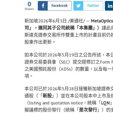
0
Facebook
Twitter
Shares
新加坡
2026年6月3日
/美通社/ —
MetaOptics 
司」，連同其子公司統稱「本集團」）
謹此
斯達克證券交易所作雙重上市的計畫目前仍
股東作出更新。
如本公司於2026年5月19日之公告所述，本
證券交易委員會（SEC）提交經修訂之Form 
之美國預託股份（ADSs）的數量，以及每
項。
本公司已於2026年5月28日接獲新加坡證
通股（「
新股
」）並在本公司股本中上市及
（listing and quotation notice，統稱「
LQN
擬議標的股份發行（統稱「
是次發行
」）的