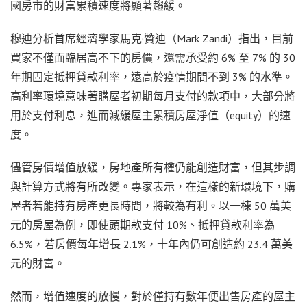
國房市的財富累積速度將顯著趨緩。
穆迪分析首席經濟學家馬克·贊迪（Mark Zandi）指出，目前
買家不僅面臨居高不下的房價，還需承受約 6% 至 7% 的 30
年期固定抵押貸款利率，遠高於疫情期間不到 3% 的水準。
高利率環境意味著購屋者初期每月支付的款項中，大部分將
用於支付利息，進而減緩屋主累積房屋淨值（equity）的速
度。
儘管房價增值放緩，房地產所有權仍能創造財富，但其步調
與計算方式將有所改變。專家表示，在這樣的新環境下，購
屋者若能持有房產更長時間，將較為有利。以一棟 50 萬美
元的房屋為例，即使頭期款支付 10%、抵押貸款利率為
6.5%，若房價每年增長 2.1%，十年內仍可創造約 23.4 萬美
元的財富。
然而，增值速度的放慢，對於僅持有數年便出售房產的屋主