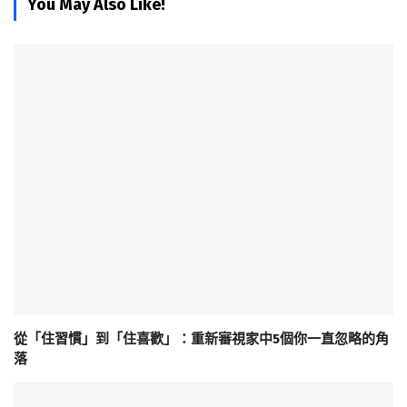
You May Also Like!
從「住習慣」到「住喜歡」：重新審視家中5個你一直忽略的角
落