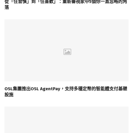
從「住習慣」到「住喜歡」：重新審視家中5個你一直忽略的角
落
OSL集團推出OSL AgentPay，支持多穩定幣的智能體支付基礎
設施