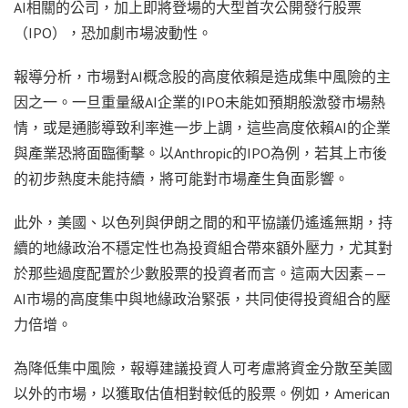
AI相關的公司，加上即將登場的大型首次公開發行股票
（IPO），恐加劇市場波動性。
報導分析，市場對AI概念股的高度依賴是造成集中風險的主
因之一。一旦重量級AI企業的IPO未能如預期般激發市場熱
情，或是通膨導致利率進一步上調，這些高度依賴AI的企業
與產業恐將面臨衝擊。以Anthropic的IPO為例，若其上市後
的初步熱度未能持續，將可能對市場產生負面影響。
此外，美國、以色列與伊朗之間的和平協議仍遙遙無期，持
續的地緣政治不穩定性也為投資組合帶來額外壓力，尤其對
於那些過度配置於少數股票的投資者而言。這兩大因素——
AI市場的高度集中與地緣政治緊張，共同使得投資組合的壓
力倍增。
為降低集中風險，報導建議投資人可考慮將資金分散至美國
以外的市場，以獲取估值相對較低的股票。例如，American