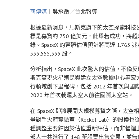
商傳媒
｜吳承岳／台北報導
根據最新消息，馬斯克旗下的太空探索科技公司 
標是募資約 750 億美元，此舉若成功，將超越
錄。SpaceX 的整體估值預計將高達 1.76
555,555,555 股。
分析指出，SpaceX 此次驚人的估值，不
斯克實現火星殖民與建立太空數據中心等宏大願
行領域創下里程碑，包括 2012 年首次與國際太空站（I
2020 年首次載運太空人前往國際太空站。
在 SpaceX 即將展開大規模募資之際，
爭對手火箭實驗室（Rocket Lab）的股價也從
種調整主要歸因於估值重新評估，而非營運
部人士共進行了 148 筆股票出售交易，並無