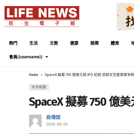
熱門
生活
文教
健康
娛樂
體育
會員({username})
Home
SpaceX 擬募 750 億美元寫 IPO 紀錄 恐掀太空產業競爭
合作媒體
SpaceX 擬募 750
商傳媒
2026-06-04