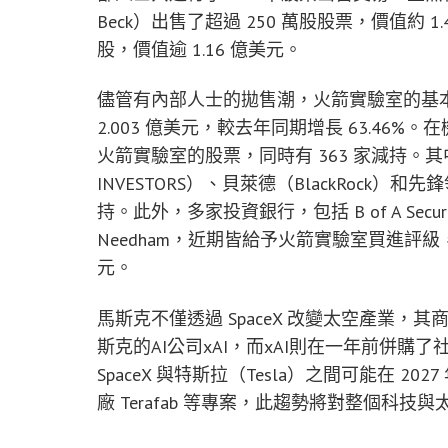
Beck）出售了超過 250 萬股股票，價值約 1.42
股，價值逾 1.16 億美元。
儘管有內部人士的拋售潮，火箭實驗室的基本面
2.003 億美元，較去年同期增長 63.46%
火箭實驗室的股票，同時有 363 家減持。其中，資
INVESTORS）、貝萊德（BlackRock）和先
持。此外，多家投資銀行，包括 B of A Securit
Needham，近期皆給予火箭實驗室買進評級
元。
馬斯克不僅透過 SpaceX 改變太空產業，其
斯克的AI公司xAI，而xAI則在一年前併
SpaceX 與特斯拉（Tesla）之間可能在 
廠 Terafab 等專案，此趨勢將對整個科