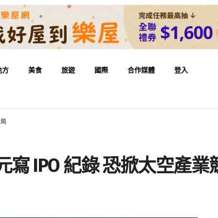
地方
美食
旅遊
國際
合作媒體
登入
新局
 億美元寫 IPO 紀錄 恐掀太空產