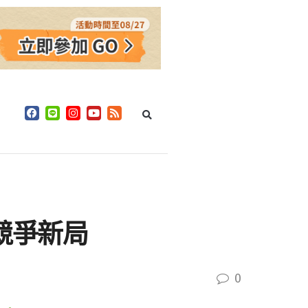
業競爭新局
0