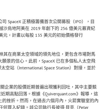
SpaceX 正積極籌備首次公開募股（IPO），目
沙烏地阿美在 2019 年創下的 256 億美元募資紀
5 兆美元，計畫以每股 135 美元的初始價格發行
僅反映其在商業太空領域的領先地位，更包含市場對馬
景的信心。此前，SpaceX 已在多個私人太空飛
nternational Space Station）對接，並於
太空相關企業的股價近期普遍出現獲利回吐，其中主要競
近期高點回落。根據《Quiverquant.com》報導，這
上的挫折。然而，在過去六個月內，火箭實驗室的內
任何買入紀錄。該公司執行長彼得·貝克（Peter