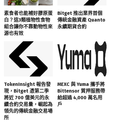
素食者也能補好膠原蛋
Bitget 推出業界首個
白？這3類植物性食物
傳統金融資產 Quanto
組合讓你不靠動物性來
永續期貨合約
源也有效
TokenInsight 報告發
MEXC 與 Yuma 攜手將
現，Bitget 憑第二季
Bittensor 質押服務帶
將近 700 億美元的永
給超過 4,000 萬名用
續合約交易量，崛起為
戶
領先的傳統金融交易場
所