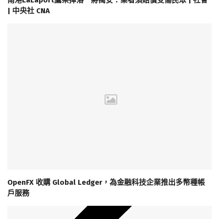
南港LaLaport鷹架掉落 蔣萬安：業者須賠償受傷民眾 | 社會
| 中央社 CNA
OpenFX 收購 Global Ledger，為金融科技企業推出多幣種帳
戶服務