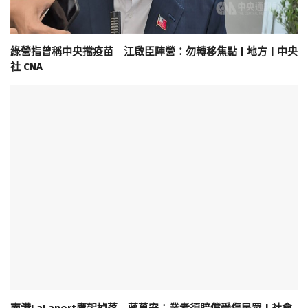
綠營指曾稱中央擋疫苗 江啟臣陣營：勿轉移焦點 | 地方 | 中央
社 CNA