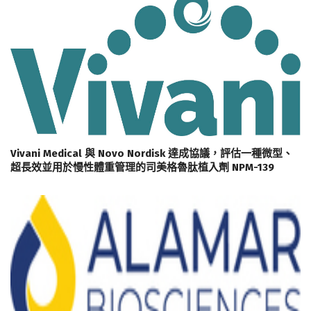
Vivani Medical 與 Novo Nordisk 達成協議，評估一種微型、
超長效並用於慢性體重管理的司美格魯肽植入劑 NPM-139