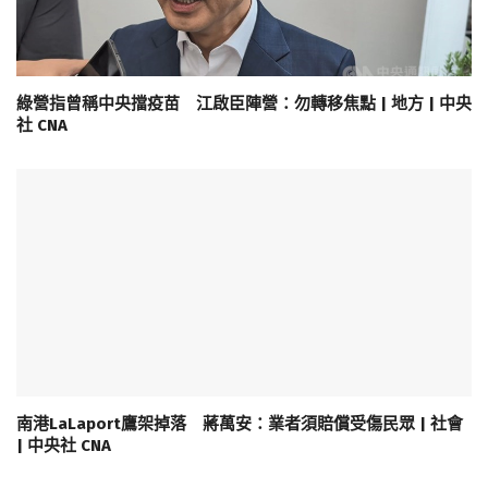
綠營指曾稱中央擋疫苗 江啟臣陣營：勿轉移焦點 | 地方 | 中央
社 CNA
南港LaLaport鷹架掉落 蔣萬安：業者須賠償受傷民眾 | 社會
| 中央社 CNA