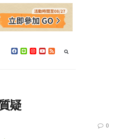
引質疑
0