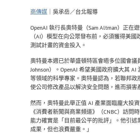
商傳媒
｜吳承岳／台北報導
OpenAI 執行長奧特曼（Sam Altma
（AI）模型在向公眾發布前，必須獲得美國
測試計畫的資金投入。
奧特曼本週已於華盛頓特區會晤多位國會議員
Johnson）。OpenAI 希望美國政府擴大
等領域的科學專家。奧特曼認為，若聯邦政
使公司修改產品以解決安全問題，進而損害
然而，奧特曼此舉正值 AI 產業面臨龐大
《消費者新聞與商業頻道》（CNBC）訪問時
能力確實是「目前最公平的批評」。他引述業
成果，但也浪費嚴重。」