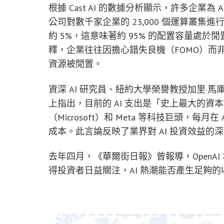
根據 Cast AI 的數據分析顯示，許多企業
公司對數千家企業的 23,000 個運算叢集
約 5%，這意味著約 95% 的配置容量處於閒置狀態。
釋，企業往往因擔心錯失良機（FOMO）而非
資源被閒置。
資深 AI 研究員、紐約大學榮譽教授加里·馬庫斯（G
上指出，目前的 AI 支出是「史上最大的資本錯
（Microsoft）和 Meta 等科技巨頭，
成本。此言論反映了業界對 AI 投資效益的
去年四月，《華爾街日報》曾報導，OpenA
得投資者日益關注，AI 熱潮能否產生足夠