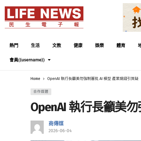
熱門
生活
文教
健康
娛樂
體育
會員({username})
Home
OpenAI 執行長籲美勿強制審批 AI 模型 產業燒錢引質疑
合作媒體
OpenAI 執行長籲美
商傳媒
2026-06-04