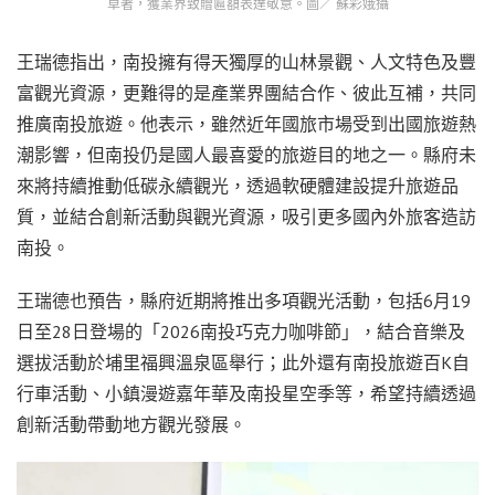
卓著，獲業界致贈匾額表達敬意。圖／ 蘇彩娥攝
王瑞德指出，南投擁有得天獨厚的山林景觀、人文特色及豐
富觀光資源，更難得的是產業界團結合作、彼此互補，共同
推廣南投旅遊。他表示，雖然近年國旅市場受到出國旅遊熱
潮影響，但南投仍是國人最喜愛的旅遊目的地之一。縣府未
來將持續推動低碳永續觀光，透過軟硬體建設提升旅遊品
質，並結合創新活動與觀光資源，吸引更多國內外旅客造訪
南投。
王瑞德也預告，縣府近期將推出多項觀光活動，包括6月19
日至28日登場的「2026南投巧克力咖啡節」，結合音樂及
選拔活動於埔里福興溫泉區舉行；此外還有南投旅遊百K自
行車活動、小鎮漫遊嘉年華及南投星空季等，希望持續透過
創新活動帶動地方觀光發展。