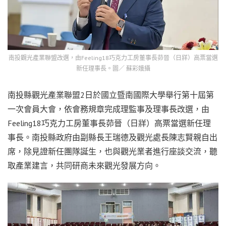
南投觀光產業聯盟改選，由Feeling18巧克力工房董事長茆晉（日牂）高票當選
新任理事長。圖／ 蘇彩娥攝
南投縣觀光產業聯盟2日於國立暨南國際大學舉行第十屆第
一次會員大會，依會務規章完成理監事及理事長改選，由
Feeling18巧克力工房董事長茆晉（日牂）高票當選新任理
事長。南投縣政府由副縣長王瑞德及觀光處長陳志賢親自出
席，除見證新任團隊誕生，也與觀光業者進行座談交流，聽
取產業建言，共同研商未來觀光發展方向。