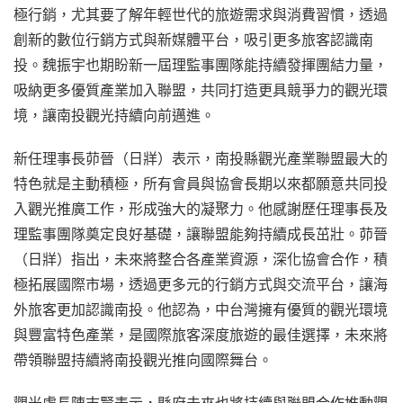
極行銷，尤其要了解年輕世代的旅遊需求與消費習慣，透過
創新的數位行銷方式與新媒體平台，吸引更多旅客認識南
投。魏振宇也期盼新一屆理監事團隊能持續發揮團結力量，
吸納更多優質產業加入聯盟，共同打造更具競爭力的觀光環
境，讓南投觀光持續向前邁進。
新任理事長茆晉（日牂）表示，南投縣觀光產業聯盟最大的
特色就是主動積極，所有會員與協會長期以來都願意共同投
入觀光推廣工作，形成強大的凝聚力。他感謝歷任理事長及
理監事團隊奠定良好基礎，讓聯盟能夠持續成長茁壯。茆晉
（日牂）指出，未來將整合各產業資源，深化協會合作，積
極拓展國際市場，透過更多元的行銷方式與交流平台，讓海
外旅客更加認識南投。他認為，中台灣擁有優質的觀光環境
與豐富特色產業，是國際旅客深度旅遊的最佳選擇，未來將
帶領聯盟持續將南投觀光推向國際舞台。
觀光處長陳志賢表示，縣府未來也將持續與聯盟合作推動觀