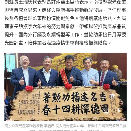
副縣長王瑞德代表縣長許淑華出席時表示，南投縣觀光產業
聯盟自成立以來，始終與縣府攜手推動觀光發展，歷任理事
長及各協會理監事都扮演關鍵角色。他特別感謝第八、九屆
理事長魏振宇六年來的努力與奉獻，帶領聯盟推動產業品質
提升、國內外行銷及永續轉型等工作，並協助承接日月潭觀
光圈計畫，陪伴業者走過疫情衝擊與疫後振興階段。
南投縣觀光產業聯盟表揚 李吉田 投入觀光產業40年，推動中台灣觀光發展貢獻