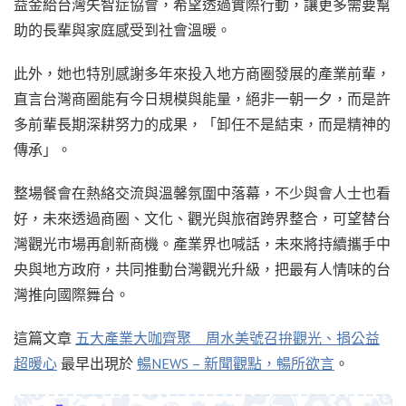
益金給台灣失智症協會，希望透過實際行動，讓更多需要幫
助的長輩與家庭感受到社會溫暖。
此外，她也特別感謝多年來投入地方商圈發展的產業前輩，
直言台灣商圈能有今日規模與能量，絕非一朝一夕，而是許
多前輩長期深耕努力的成果，「卸任不是結束，而是精神的
傳承」。
整場餐會在熱絡交流與溫馨氛圍中落幕，不少與會人士也看
好，未來透過商圈、文化、觀光與旅宿跨界整合，可望替台
灣觀光市場再創新商機。產業界也喊話，未來將持續攜手中
央與地方政府，共同推動台灣觀光升級，把最有人情味的台
灣推向國際舞台。
這篇文章
五大產業大咖齊聚 周水美號召拚觀光、捐公益
超暖心
最早出現於
暢NEWS – 新聞觀點，暢所欲言
。