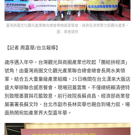
臺灣商圈文化觀光產業聯合總會舉辦感恩餐會，政商名流齊聚力挺觀光產業。
圖：業者提供
【記者 周嘉華/台北報導】
歲序邁入年中，台灣觀光與商圈產業也吹起「團結拚經濟」
號角！由臺灣商圈文化觀光產業聯合總會總會長周水美領
軍，結合五大重量級產業組織，25日晚間在台北漢來大飯店
盛大舉辦聯合感恩餐會，現場冠蓋雲集，不僅總統賴清德特
別致贈墨寶與花籃致意，前行政院長蘇貞昌、經濟部商業發
展署署長蘇文玲、台北市副市長林奕華也親自到場力挺，場
面熱鬧宛如產業界大型嘉年華。