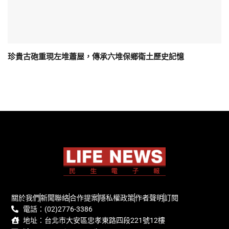
珍貴古砲重現左堆蕭屋，傳承六堆保鄉衛土歷史記憶
關於我們
新聞聯絡
合作提案
隱私權政策
作者聲明
訂閱
電話：(02)2776-3386
地址：台北市大安區忠孝東路四段221號12樓