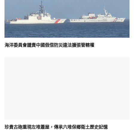
海洋委員會譴責中國假借防災違法擴張管轄權
珍貴古砲重現左堆蕭屋，傳承六堆保鄉衛土歷史記憶