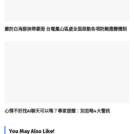
嚴防白海豚挾帶豪雨 台電鳳山區處全面啟動各項防颱應變機制
心情不好找AI聊天可以嗎？專家提醒：別忽略4大警訊
You May Also Like!