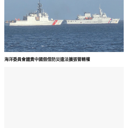
海洋委員會譴責中國假借防災違法擴張管轄權