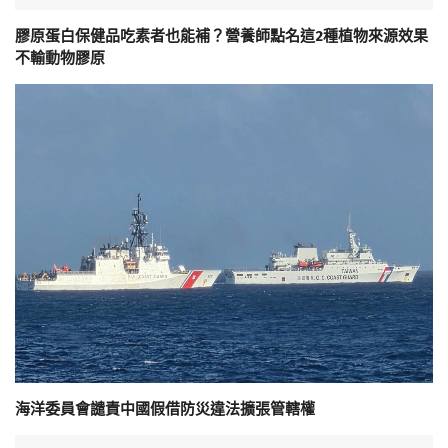
膠原蛋白保健品吃素者也能補？營養師點名這2種植物來源效果
不輸動物膠原
海洋委員會譴責中國假借防災違法擴張管轄權