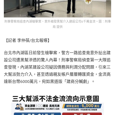
刑事警察局追查內湖槍擊案，意外揭發黑幫介入建設公司6千萬金流。圖：刑事
局 提供
【記者 李仲葆/台北報導】
台北市內湖區日前發生槍擊案，警方一路追查竟意外扯出建
設公司遭黑幫滲透的驚人內幕！刑事警察局偵查第一大隊追
查發現，內湖某建設公司疑因債務與利潤分配問題，引來三
大幫派勢力介入，甚至透過親友帳戶層層轉匯資金，金流高
達新台幣6000萬元，宛如黑道版「建商分贓劇」。