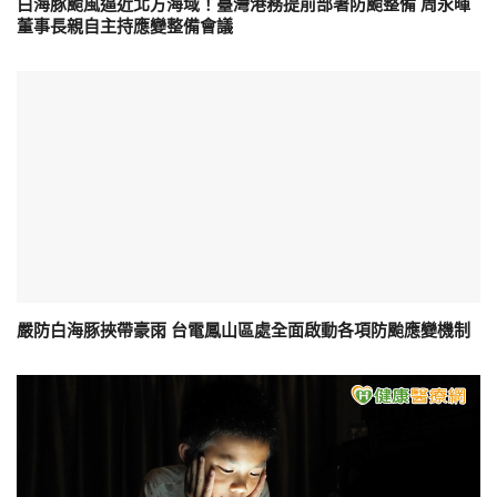
白海豚颱風逼近北方海域！臺灣港務提前部署防颱整備 周永暉
董事長親自主持應變整備會議
嚴防白海豚挾帶豪雨 台電鳳山區處全面啟動各項防颱應變機制