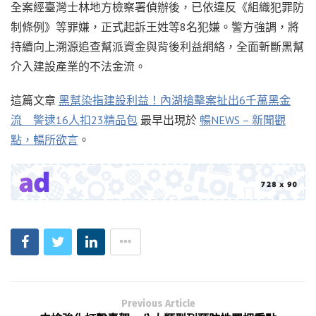
全案經臺灣士林地方檢察署偵辦後，已依違反《組織犯罪防
制條例》等罪嫌，正式起訴王姓等8名犯嫌。警方強調，將
持續向上溯源追查幫派資金與背後利益網絡，全面斬斷黑幫
介入建設產業的不法金流。
這篇文章
黑幫染指建設利益！內湖槍擊案扯出6千萬黑金
流 警逮16人扣23精品包
最早出現於
暢NEWS – 新聞觀
點，暢所欲言
。
Previous Article