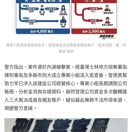
專案小組清查帳冊與金流，發現資金流向黑幫及親友帳戶，疑涉洗錢。圖：刑
事局 提供
警方指出，案件源於內湖槍擊案，經臺灣士林地方檢察署指
揮刑事局及多縣市刑大成立專案小組深入追查後，發現黑幫
勢力早已滲入該建設公司經營核心。專案小組長期調閱公司
帳冊、分析金流與存摺資料，赫然發現公司資金多次輾轉匯
入三大幫派成員及親友帳戶，疑似藉此掩飾不法所得來源、
規避警方查緝。