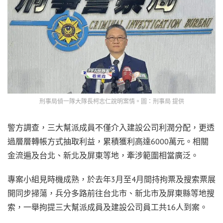
刑事局偵一隊大隊長柯志仁說明案情。圖：刑事局 提供
警方調查，三大幫派成員不僅介入建設公司利潤分配，更透
過層層轉帳方式抽取利益，累積獲利高達6000萬元。相關
金流遍及台北、新北及屏東等地，牽涉範圍相當廣泛。
專案小組見時機成熟，於去年3月至4月間持拘票及搜索票展
開同步掃蕩，兵分多路前往台北市、新北市及屏東縣等地搜
索，一舉拘提三大幫派成員及建設公司員工共16人到案。