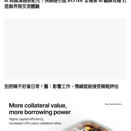
AI 跨國溝通新紀元！快譯通引進 iFLYTEK 全場景 AI 翻譯耳機 打
造無界限交流體驗
別把睡不好當日常！醫：影響工作、情緒就該接受睡眠評估