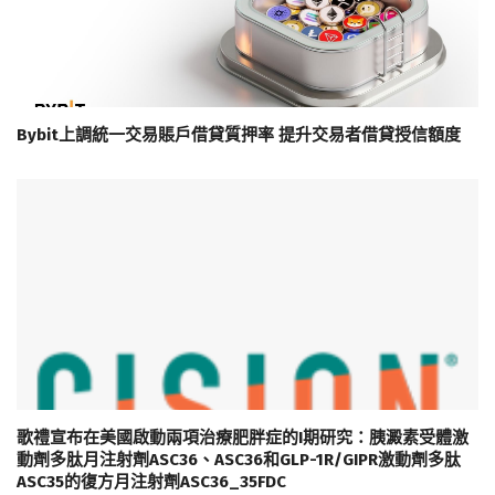
Bybit上調統一交易賬戶借貸質押率 提升交易者借貸授信額度
歌禮宣布在美國啟動兩項治療肥胖症的I期研究：胰澱素受體激
動劑多肽月注射劑ASC36、ASC36和GLP-1R/GIPR激動劑多肽
ASC35的復方月注射劑ASC36_35FDC