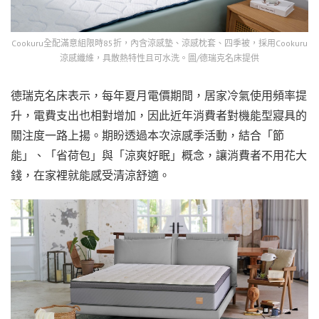
Cookuru全配滿意組限時85折，內含涼感墊、涼感枕套、四季被，採用Cookuru
涼感纖維，具散熱特性且可水洗。圖/德瑞克名床提供
德瑞克名床表示，每年夏月電價期間，居家冷氣使用頻率提
升，電費支出也相對增加，因此近年消費者對機能型寢具的
關注度一路上揚。期盼透過本次涼感季活動，結合「節
能」、「省荷包」與「涼爽好眠」概念，讓消費者不用花大
錢，在家裡就能感受清涼舒適。