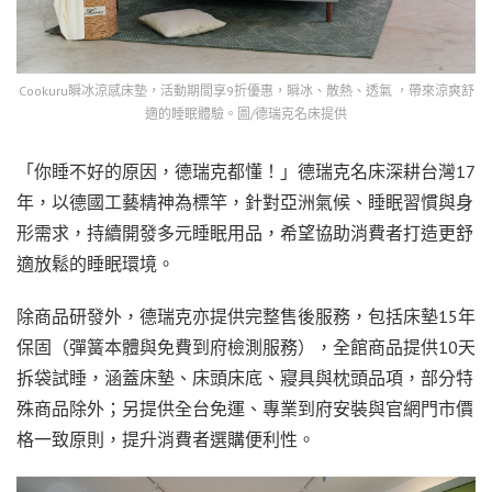
Cookuru瞬冰涼感床墊，活動期間享9折優惠，瞬冰、散熱、透氣 ，帶來涼爽舒
適的睡眠體驗。圖/德瑞克名床提供
「你睡不好的原因，德瑞克都懂！」德瑞克名床深耕台灣17
年，以德國工藝精神為標竿，針對亞洲氣候、睡眠習慣與身
形需求，持續開發多元睡眠用品，希望協助消費者打造更舒
適放鬆的睡眠環境。
除商品研發外，德瑞克亦提供完整售後服務，包括床墊15年
保固（彈簧本體與免費到府檢測服務），全館商品提供10天
拆袋試睡，涵蓋床墊、床頭床底、寢具與枕頭品項，部分特
殊商品除外；另提供全台免運、專業到府安裝與官網門市價
格一致原則，提升消費者選購便利性。