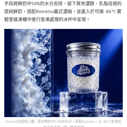
手段將鮮奶中50%的水分去除，留下質地濃醇、乳脂倍增的
提純鮮奶，搭配Ristretto義式濃縮，並盛入於可達 -86°C 實
驗室級凍櫃中進行急凍處理的冰杯中呈現。
Eisbock的提純工藝，除去鮮奶中50%的水分。搭配Ristretto，以 -86°C急凍低