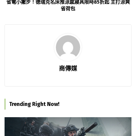
省電小撇步！德瑞克名床推涼感寢具限時85折起 主打涼爽
省荷包
商傳媒
Trending Right Now!