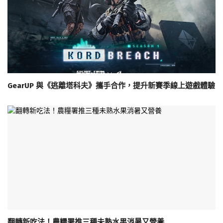
GearUP 與《逃離塔科夫》攜手合作，提升新賽季線上遊戲體驗
翻轉新吃法！農糧署推三種未熟水果消暑又營養