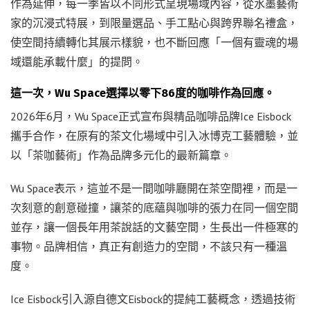
作為延伸，每一季皆以不同形式呈現場域內容，從水墨藝術
家的沉浸式特展，到限量選品、手工點心與跨界聯名禮盒，
使空間持續轉化其展示樣貌，也不斷回應「一個有靈魂的場
域還能承載什麼」的提問。
這一次，Wu Space選擇以零下86度的咖啡作為回應。
2026年6月，Wu Space正式宣布與精品咖啡品牌Ice Eisbock
攜手合作，在原有的茶文化場域中引入冰博克工藝體驗，並
以「茶咖藝術」作為品牌多元化的最新篇章。
Wu Space表示，這並不是一間咖啡廳開在茶空間裡，而是一
次刻意的創意碰撞，讓茶的底蘊與咖啡的張力在同一個空間
並存，讓一個長年用茶說話的文藝空間，生長出一件極寒的
事物。品牌相信，真正有創造力的空間，不該只有一種溫
度。
Ice Eisbock引入源自德文Eisbock的提純工藝概念，透過技術