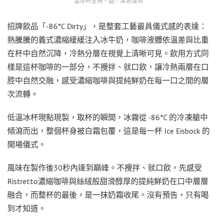
溫冰杯呈現。圖／業者提供
招牌飲品「-86°C Dirty」，是整套工藝最具儀式感的表達：
熱騰騰的義式濃縮緩緩注入冰牛奶，咖啡液體依溫差與比重
在杯中自然沉降，冷熱分層在視覺上清晰可見。飲用方式同
樣是這杯咖啡的一部分，不攪拌、就口飲，讓冷熱兩層在口
腔中自然交融，感受濃縮咖啡與提純鮮奶在每一口之間的層
次流轉。
低溫冰杯現點現製，取杯的瞬間，冰霧從 -86°C 的冷凍艙中
傾瀉而出，整個杯身被白霜包覆，這是每一杯 Ice Eisbock 的
開場儀式。
風味在製作後30秒內達到巔峰。不攪拌、就口飲，先感受
Ristretto濃縮咖啡與絲絨般甜滑醇厚的提純鮮奶在口中層層
融合，而整杯的最後，是一抹奶霜收尾。沒有預告，只有喝
到才知道。