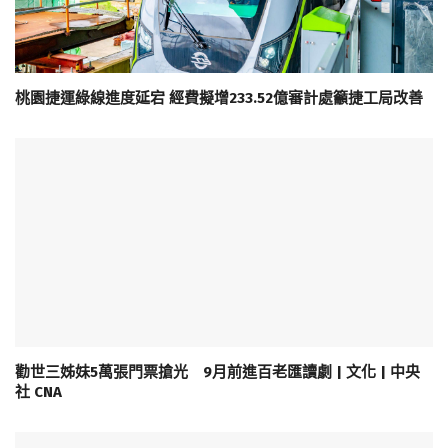
桃園捷運綠線進度延宕 經費擬增233.52億審計處籲捷工局改善
勸世三姊妹5萬張門票搶光 9月前進百老匯讀劇 | 文化 | 中央
社 CNA