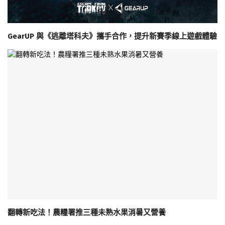
GearUP 與《逃離塔科夫》攜手合作，提升新賽季線上遊戲體驗
翻轉新吃法！農糧署推三種未熟水果消暑又營養