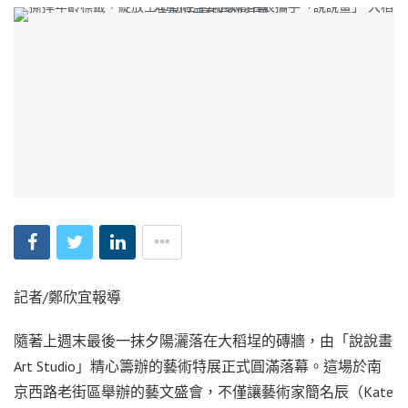
記者/鄭欣宜報導
隨著上週末最後一抹夕陽灑落在大稻埕的磚牆，由「說說畫
Art Studio」精心籌辦的藝術特展正式圓滿落幕。這場於南
京西路老街區舉辦的藝文盛會，不僅讓藝術家簡名辰（Kate