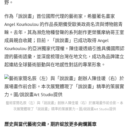
野。
作為「說說畫」首位國際代理的藝術家，希臘著名畫家
Angel Kourkoulou 的作品長期備受歐美政商名流與博物館青
睞。去年，其為瀕危物種發聲的系列創作更榮獲摩納哥王室
成員親自收藏；目前，「說說畫」已成功取得 Angel
Kourkoulou 的亞洲獨家代理權。陳佳瑗透過引進具備國際認
證的藝術語彙，並深度梳理台灣在地文化，成功為品牌建立
起連結全球藝術脈動與在地感性對話的專業形象。
藝術家簡名辰（左）與「說說畫」創辦人陳佳瑗（右）於展場畫作前合影。本
次展覽體現了「說說畫」精準的策展實力。圖/說說畫Art Studio提供
歷史與當代藝術交織，期許綻放更多絢爛篇章