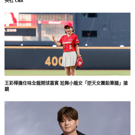
央社 CNA
王彩樺擔任味全龍開球嘉賓 尬舞小龍女「逆天女團鉛筆腿」搶
鏡