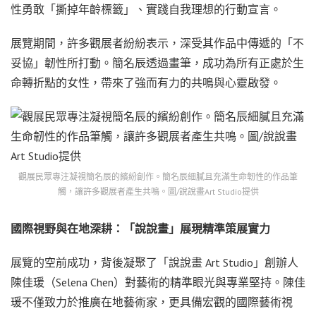
性勇敢「撕掉年齡標籤」、實踐自我理想的行動宣言。
展覽期間，許多觀展者紛紛表示，深受其作品中傳遞的「不
妥協」韌性所打動。簡名辰透過畫筆，成功為所有正處於生
命轉折點的女性，帶來了強而有力的共鳴與心靈啟發。
觀展民眾專注凝視簡名辰的繽紛創作。簡名辰細膩且充滿生命韌性的作品筆
觸，讓許多觀展者產生共鳴。圖/說說畫Art Studio提供
國際視野與在地深耕：「說說畫」展現精準策展實力
展覽的空前成功，背後凝聚了「說說畫 Art Studio」創辦人
陳佳瑗（Selena Chen）對藝術的精準眼光與專業堅持。陳佳
瑗不僅致力於推廣在地藝術家，更具備宏觀的國際藝術視