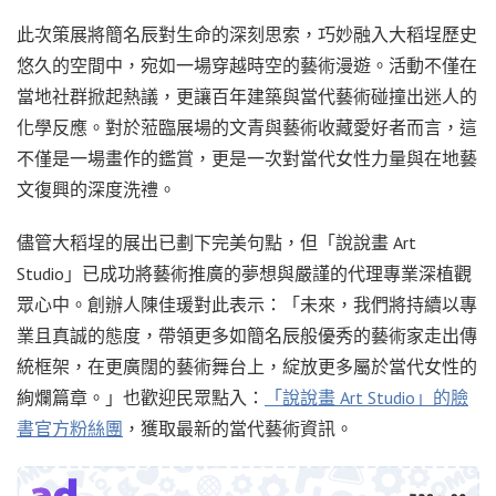
此次策展將簡名辰對生命的深刻思索，巧妙融入大稻埕歷史
悠久的空間中，宛如一場穿越時空的藝術漫遊。活動不僅在
當地社群掀起熱議，更讓百年建築與當代藝術碰撞出迷人的
化學反應。對於蒞臨展場的文青與藝術收藏愛好者而言，這
不僅是一場畫作的鑑賞，更是一次對當代女性力量與在地藝
文復興的深度洗禮。
儘管大稻埕的展出已劃下完美句點，但「說說畫 Art
Studio」已成功將藝術推廣的夢想與嚴謹的代理專業深植觀
眾心中。創辦人陳佳瑗對此表示：「未來，我們將持續以專
業且真誠的態度，帶領更多如簡名辰般優秀的藝術家走出傳
統框架，在更廣闊的藝術舞台上，綻放更多屬於當代女性的
絢爛篇章。」也歡迎民眾點入：
「說說畫 Art Studio」的臉
書官方粉絲團
，獲取最新的當代藝術資訊。