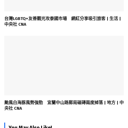
台灣LGBTQ+友善觀光攻泰國市場 網紅分享吸引旅客 | 生活 |
中央社 CNA
颱風白海豚風勢強勁 宜蘭中山路郵局磁磚兩度掉落 | 地方 | 中
央社 CNA
You May Also Like!