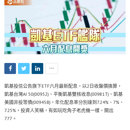
凱基投信公告旗下ETF六月最新配息，以2日收盤價換算，
凱基台灣AI 50(00952)、平衡凱基雙核收息(00981T)、凱基
美國非投等債(00945B)，年化配息率分別達到7.24%、7%、
7.25%，投資人笑稱，有如玩吃角子老虎機一樣，開出
777。