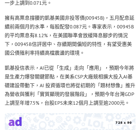
一步上調到0.071元。
擁有高票息撐腰的凱基美國非投等債(00945B)，五月配息延
續前兩個月的水準，每股配發0.087元。專家表示，00945B
的平均票息有8.12%，在美國聯準會放緩降息腳步的情況
下，00945B信評居中、存續期間偏短的特性，有望受惠美
國公債殖利率持續高檔震盪的環境。
凱基投信表示，AI已從「生成」走向「應用」，預期今年將
是生產力爆發關鍵節點，在美系CSP大廠競相擴大投入AI基
礎建設帶動下，AI 投資循環也將從初期的「題材想像」推升
為營收與獲利「實質顯現的發展階段」，預期今年台灣GDP
上調至年增7.5%，台股EPS未來12個月上調至逾2000元。