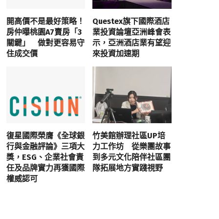
開高價不是最好策略！
Questex旗下國際酒店
房仲曝桃園A7賣房「3
業投資論壇亞洲峰會表
關鍵」 做對更容易守
示，亞洲酒店業有望迎
住成交價
來投資加速期
復星國際榮膺《全球銀
竹美館辦理社區UP培
行與金融評論》三項大
力工作坊 從樂團故事
獎，ESG、企業社會責
到多元文化陪伴社區團
任及品牌實力再獲國際
隊拓展地方實踐視野
權威認可