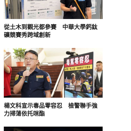
從土木到觀光都參賽 中華大學鈣鈦
礦競賽秀跨域創新
楊文科宣示毒品零容忍 檢警聯手強
力掃蕩依托咪酯