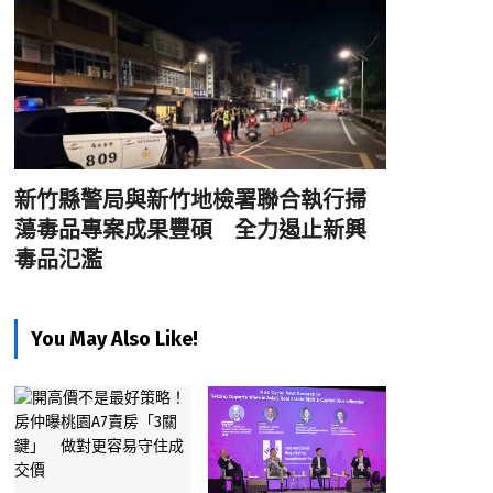
新竹縣警局與新竹地檢署聯合執行掃
蕩毒品專案成果豐碩 全力遏止新興
毒品氾濫
You May Also Like!