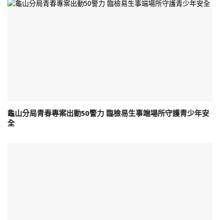
龜山分局青春專案出動50警力 臨檢易生事端場所守護青少年安
全