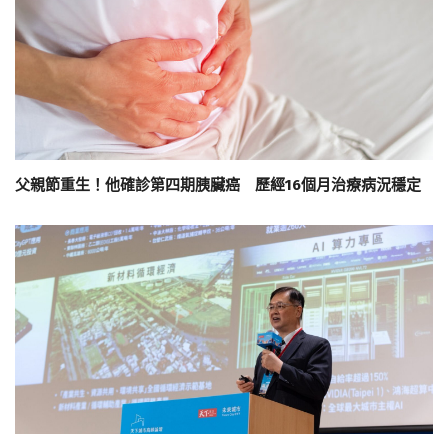
父親節重生！他確診第四期胰臟癌 歷經16個月治療病況穩定