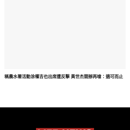
稱農水署活動涂權吉也出席遭反擊 黃世杰競辦再嗆：適可而止