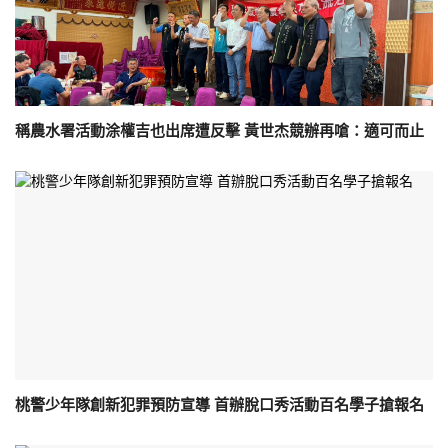
稱農水署活動涂權吉也出席遭反擊 黃世杰競辦再嗆：適可而止
桃警少年隊創新犯罪預防宣導 首辦脫口秀活動百名學子搶報名