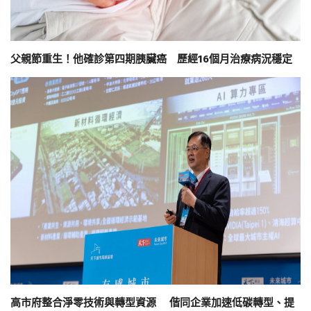
父親節重生！他確診第四期胰臟癌 歷經16個月治療病況穩定
高市府整合淨零技術與轉型資源 偕同企業加速低碳轉型、提