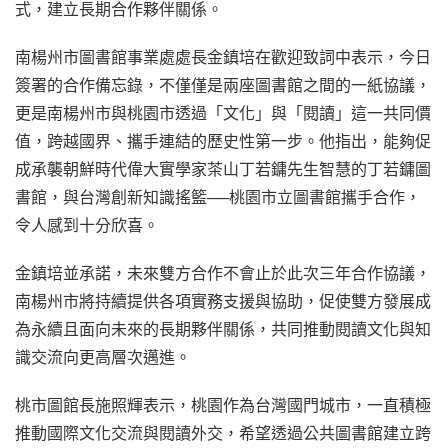
式，建立長期合作夥伴關係。
南楊州市圖書館事業處處長金鎮培在歡迎致詞中表示，今日
簽署的合作備忘錄，不僅僅是兩座圖書館之間的一紙協議，
更是南楊州市與桃園市透過「文化」與「閱讀」這一共同價
值，跨越國界、攜手連結的歷史性第一步。他指出，能夠促
成承襲朝鮮時代偉大實學家茶山丁若鏞先生智慧的丁若鏞圖
書館，與台灣創新知識搖籃──桃園市立圖書館攜手合作，
令人感到十分欣喜。
金鎮培並承諾，未來雙方合作不會止於此次三年合作協議，
南楊州市將持續提供各項實務支援與協助，促使雙方發展成
為永續且面向未來的長期夥伴關係，共同推動閱讀文化與知
識交流向更高層次邁進。
桃市圖館長施照輝表示，桃園作為台灣國門城市，一直積極
推動國際文化交流與閱讀外交，希望透過公共圖書館建立跨