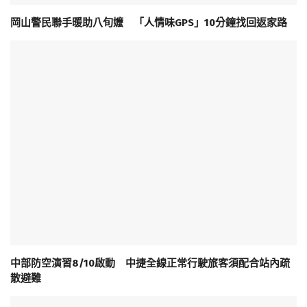
岡山警民聯手暖助八旬嬤 「人情味GPS」10分鐘找回返家路
中部防空演習8/10啟動 中捷全線正常行駛旅客須配合站內疏
散避難