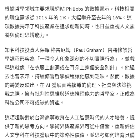
根據哲學領域主要求職網站 PhilJobs 的數據顯示，科技相關
的職位需求從 2013 年的 1%，大幅攀升至去年的 16%。這
項數據揭示了科技產業在追求創新同時，也日益重視人文素
養與倫理思辨能力。
知名科技投資人保羅·格雷厄姆（Paul Graham）曾將修讀哲
學課程形容為「一種令人印象深刻的不切實際行為」，並戲
稱這就像「在衣服上割洞或在耳朵上穿個安全別針」。他過
去也曾表示，持續修習哲學課程讓他感到乏味。然而，數據
的轉變反映出，在 AI 發展面臨複雜的倫理、社會與決策挑
戰之際，擁有批判性思維與道德推理能力的哲學家，正成為
科技公司不可或缺的資產。
這項趨勢對於台灣高等教育在人工智慧時代的人才培養，提
供了新的思考方向。學術界與產業界可從中借鑒，重新評估
人文學科在科技發展中的策略性價值，並思考如何培育具備