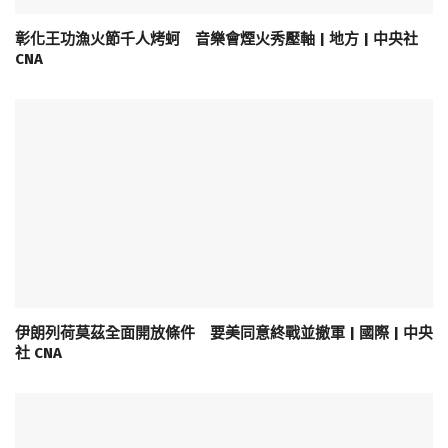
彰化王功漁火節千人烤蚵 音樂會煙火秀壓軸 | 地方 | 中央社
CNA
伊朗列荷莫茲全面開放條件 要美同意終戰並撤軍 | 國際 | 中央
社 CNA