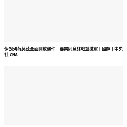
伊朗列荷莫茲全面開放條件 要美同意終戰並撤軍 | 國際 | 中央
社 CNA