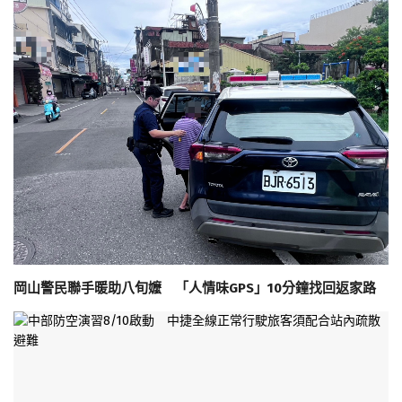
岡山警民聯手暖助八旬嬤 「人情味GPS」10分鐘找回返家路