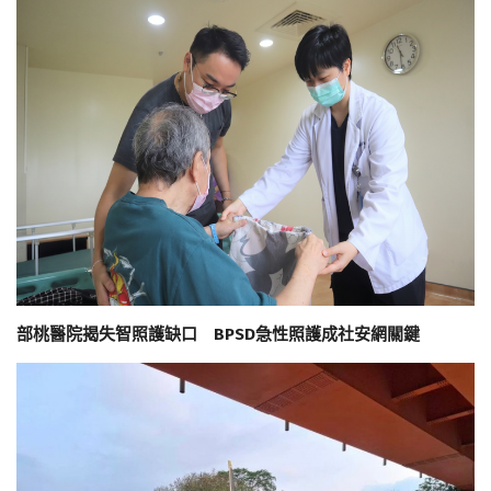
部桃醫院揭失智照護缺口 BPSD急性照護成社安網關鍵