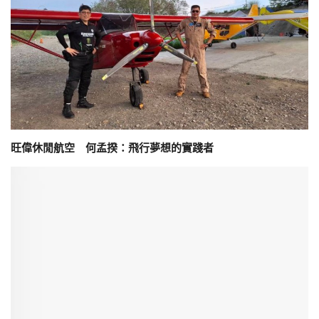
旺偉休閒航空 何孟揆：飛行夢想的實踐者