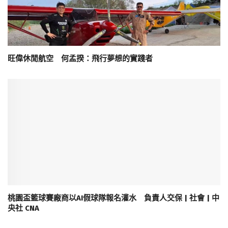
旺偉休閒航空 何孟揆：飛行夢想的實踐者
桃園盃籃球賽廠商以AI假球隊報名灌水 負責人交保 | 社會 | 中
央社 CNA