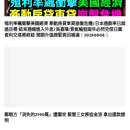
殖利率飆衝擊美國經濟 牽動房貸車貸崩盤危機/日本通膨率已超
過目標 結束通縮進入升息/吳嘉隆:景氣輪迴兩年必然完借日圓
套利交易將終結 預期升值趕緊買回補滿｜20260808｜
鄭朝方「消失的2190萬」遭圍攻 藍營三女將追金流 拿出還款證
明