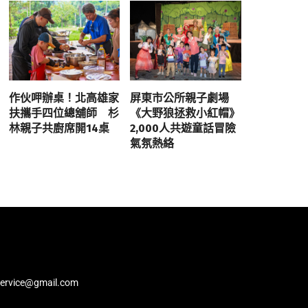
作伙呷辦桌！北高雄家
屏東市公所親子劇場
扶攜手四位總舖師 杉
《大野狼拯救小紅帽》
林親子共廚席開14桌
2,000人共遊童話冒險
氣氛熱絡
service@gmail.com