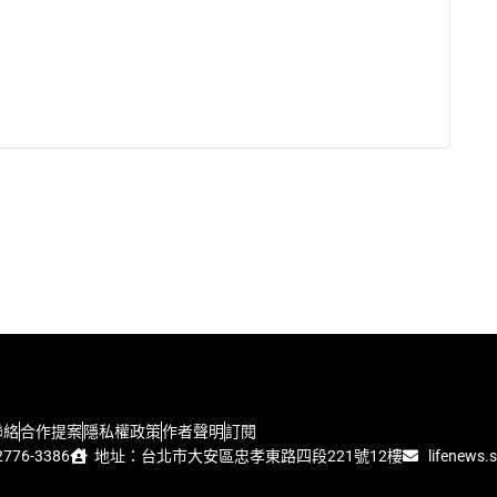
聯絡
合作提案
隱私權政策
作者聲明
訂閱
776-3386
地址：台北市大安區忠孝東路四段221號12樓
lifenews.