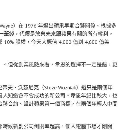
Wayne）在 1976 年退出蘋果早期合夥關係。根據多
收到一筆錢，代價是放棄未來跟蘋果有關的所有權利。
 股權，今天大概值 4,000 億到 4,600 億美
」。但從創業風險來看，韋恩的選擇不一定是錯，更
跟史蒂夫・沃茲尼克（Steve Wozniak）還只是兩個年
沒人知道會不會成功的新公司。韋恩年紀比較大，也
合夥合約、設計蘋果第一個商標，在兩個年輕人中間
那時候新創公司倒閉率超高，個人電腦市場才剛開