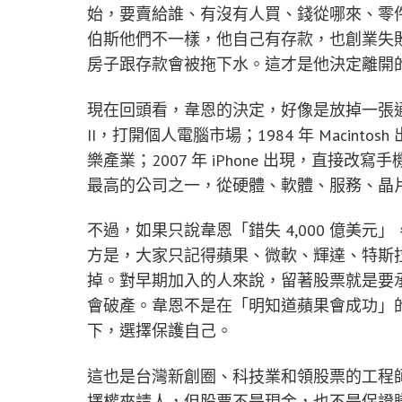
始，要賣給誰、有沒有人買、錢從哪來、零
伯斯他們不一樣，他自己有存款，也創業失
房子跟存款會被拖下水。這才是他決定離開
現在回頭看，韋恩的決定，好像是放掉一張通往財
II，打開個人電腦市場；1984 年 Macinto
樂產業；2007 年 iPhone 出現，直
最高的公司之一，從硬體、軟體、服務、晶
不過，如果只說韋恩「錯失 4,000 億美
方是，大家只記得蘋果、微軟、輝達、特斯
掉。對早期加入的人來說，留著股票就是要
會破產。韋恩不是在「明知道蘋果會成功」
下，選擇保護自己。
這也是台灣新創圈、科技業和領股票的工程
擇權來請人，但股票不是現金，也不是保證