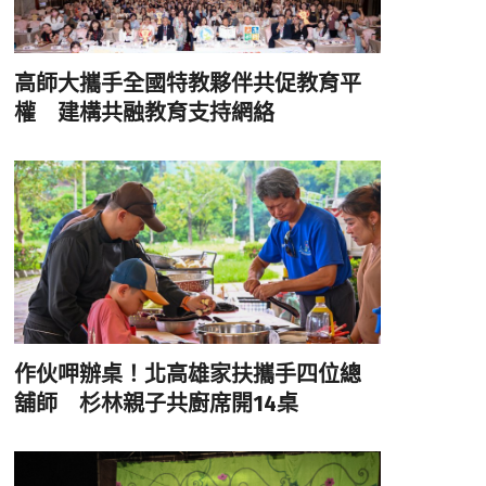
高師大攜手全國特教夥伴共促教育平
權 建構共融教育支持網絡
作伙呷辦桌！北高雄家扶攜手四位總
舖師 杉林親子共廚席開14桌