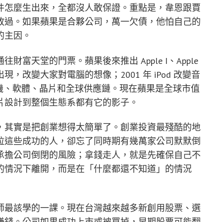
件怎麼生出來，全都沒人敢保證。重點是，韋恩跟賈
敗過。如果蘋果是合夥公司，萬一欠債，他怕自己的
的主因。
富天堂的門票。蘋果後來推出 Apple I、Apple
sh 出現，改變大家對電腦的想像；2001 年 iPod 改變音
接改寫手機、軟體、晶片和全球供應鏈。現在蘋果是全球市值
片設計到整個生態系都有它的影子。
元」，其實是把創業想得太簡單了。創業投資最殘酷的地
拉這些成功的人，卻忘了同時期有幾萬家公司默默倒
承擔公司倒閉的風險；拿錢走人，就是先確保自己不
的情況下離開，而是在「什麼都還不知道」的情況
師最該學的一課。現在台灣越來越多新創用股票、選
賺錢。公司如果成功上市或被買掉，早期股票可能翻