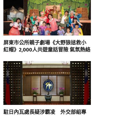
屏東市公所親子劇場《大野狼拯救小
紅帽》2,000人共遊童話冒險 氣氛熱絡
駐日內瓦處長疑涉霸凌 外交部組專