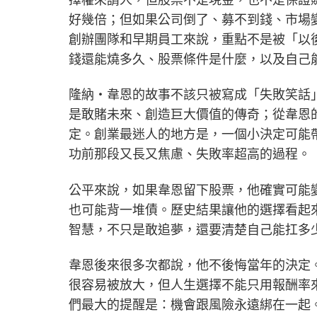
好幾倍；但如果公司倒了、募不到錢、市場
創辦團隊和早期員工來說，重點不是被「以
錢還能燒多久、股票條件是什麼，以及自己
隆納・韋恩的故事不該只被寫成「失敗笑話
是敢賭未來、創造巨大價值的傳奇；從韋恩
定。創業最迷人的地方是，一個小決定可能
功前那段又長又焦慮、失敗率超高的過程。
公平來說，如果韋恩留下股票，他確實可能
也可能背一堆債。歷史結果讓他的選擇看起
智慧，不只是敢追夢，還要清楚自己能扛多
韋恩後來很多次都說，他不後悔當年的決定。這
很容易被放大，但人生選擇不能只用報酬率
們最大的提醒是：機會跟風險永遠綁在一起