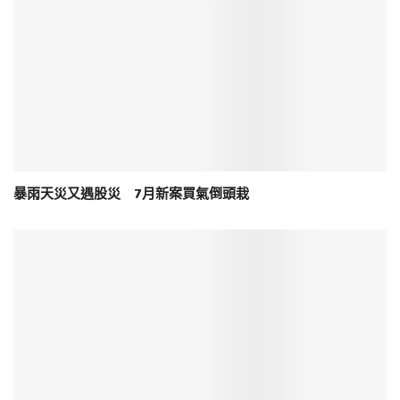
暴雨天災又遇股災 7月新案買氣倒頭栽