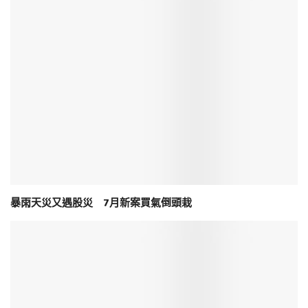
暴雨天災又遇股災 7月新案買氣倒頭栽