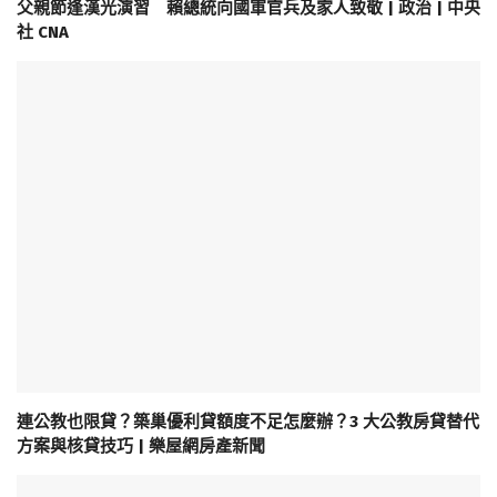
父親節逢漢光演習 賴總統向國軍官兵及家人致敬 | 政治 | 中央
社 CNA
連公教也限貸？築巢優利貸額度不足怎麼辦？3 大公教房貸替代
方案與核貸技巧 | 樂屋網房產新聞