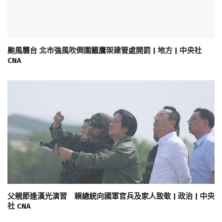
颱風襲台 北市強風吹倒圍籬鷹架建管處開罰 | 地方 | 中央社
CNA
父親節逢漢光演習 賴總統向國軍官兵及家人致敬 | 政治 | 中央
社 CNA