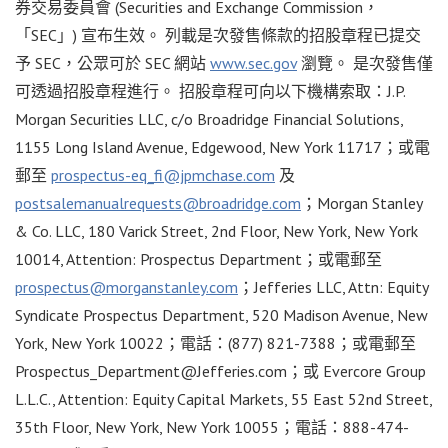
券交易委員會 (Securities and Exchange Commission，
「SEC」) 宣布生效。 列載是次發售條款的招股章程已提交
予 SEC，公眾可於 SEC 網站
www.sec.gov
瀏覽。 是次發售僅
可透過招股章程進行。 招股章程可向以下機構索取：J.P.
Morgan Securities LLC, c/o Broadridge Financial Solutions,
1155 Long Island Avenue, Edgewood, New York 11717；或電
郵至
prospectus-eq_fi@jpmchase.com
及
postsalemanualrequests@broadridge.com
；Morgan Stanley
& Co. LLC, 180 Varick Street, 2nd Floor, New York, New York
10014, Attention: Prospectus Department；或電郵至
prospectus@morganstanley.com
；Jefferies LLC, Attn: Equity
Syndicate Prospectus Department, 520 Madison Avenue, New
York, New York 10022；電話：(877) 821-7388；或電郵至
Prospectus_Department@Jefferies.com
；或 Evercore Group
L.L.C., Attention: Equity Capital Markets, 55 East 52nd Street,
35th Floor, New York, New York 10055；電話：888-474-