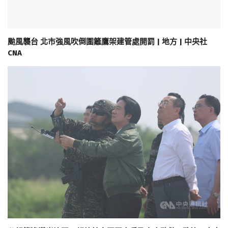
颱風襲台 北市強風吹倒圍籬鷹架建管處開罰 | 地方 | 中央社
CNA