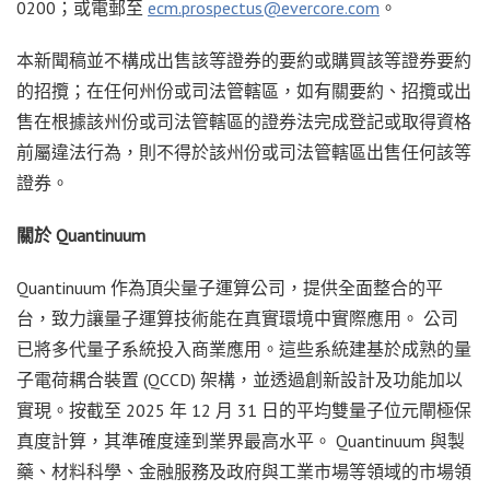
0200；或電郵至
ecm.prospectus@evercore.com
。
本新聞稿並不構成出售該等證券的要約或購買該等證券要約
的招攬；在任何州份或司法管轄區，如有關要約、招攬或出
售在根據該州份或司法管轄區的證券法完成登記或取得資格
前屬違法行為，則不得於該州份或司法管轄區出售任何該等
證券。
關於 Quantinuum
Quantinuum 作為頂尖量子運算公司，提供全面整合的平
台，致力讓量子運算技術能在真實環境中實際應用。 公司
已將多代量子系統投入商業應用。這些系統建基於成熟的量
子電荷耦合裝置 (QCCD) 架構，並透過創新設計及功能加以
實現。按截至 2025 年 12 月 31 日的平均雙量子位元閘極保
真度計算，其準確度達到業界最高水平。 Quantinuum 與製
藥、材料科學、金融服務及政府與工業市場等領域的市場領