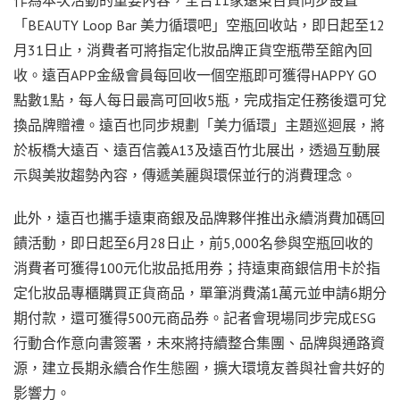
「BEAUTY Loop Bar 美力循環吧」空瓶回收站，即日起至12
月31日止，消費者可將指定化妝品牌正貨空瓶帶至館內回
收。遠百APP金級會員每回收一個空瓶即可獲得HAPPY GO
點數1點，每人每日最高可回收5瓶，完成指定任務後還可兌
換品牌贈禮。遠百也同步規劃「美力循環」主題巡迴展，將
於板橋大遠百、遠百信義A13及遠百竹北展出，透過互動展
示與美妝趨勢內容，傳遞美麗與環保並行的消費理念。
此外，遠百也攜手遠東商銀及品牌夥伴推出永續消費加碼回
饋活動，即日起至6月28日止，前5,000名參與空瓶回收的
消費者可獲得100元化妝品抵用券；持遠東商銀信用卡於指
定化妝品專櫃購買正貨商品，單筆消費滿1萬元並申請6期分
期付款，還可獲得500元商品券。記者會現場同步完成ESG
行動合作意向書簽署，未來將持續整合集團、品牌與通路資
源，建立長期永續合作生態圈，擴大環境友善與社會共好的
影響力。