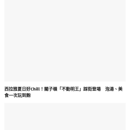
西拉雅夏日好Chill！關子嶺「不動明王」踩街登場 泡湯、美
食一次玩到飽