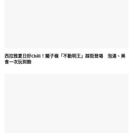
西拉雅夏日好Chill！關子嶺「不動明王」踩街登場 泡湯、美
食一次玩到飽