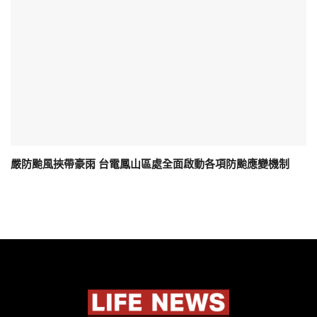
嚴防颱風挾帶豪雨 台電鳳山區處全面啟動各項防颱應變機制