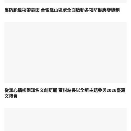
嚴防颱風挾帶豪雨 台電鳳山區處全面啟動各項防颱應變機制
從無心插柳到知名文創萌寵 蜜柑站長以全新主題參與2026臺灣
文博會