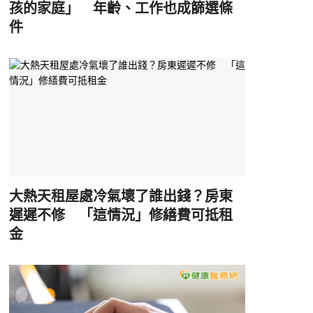
孩的家庭」 年齡、工作也成篩選條
件
大熱天租屋處冷氣壞了誰出錢？房東
遲遲不修 「這情況」修繕費可抵租
金