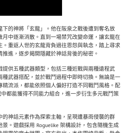
麾下的神將「玄龍」。他在阪泉之戰後遭到奪名放
歲月中逐漸消散。直到一場禁咒改變命運，讓玄龍在
生。重返人世的玄龍背負過往恩怨與執念，踏上尋求
情推進，逐步揭開隱藏於神話背後的秘密。
戲提供五種武器類型，包括三種近戰與兩種遠程武
兩種武器搭配，並於戰鬥過程中即時切換。無論是一
專精流派，都能依照個人偏好打造不同戰鬥風格。配
每次挑戰中都能獲得不同能力組合，進一步衍生多元戰鬥策
中的神話元素作為探索主軸，呈現遭暴雨侵襲的群
遊戲採用 Roguelike 架構設計，包含隨機生成