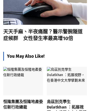
天天手麻、半夜痛醒？醫示警腕隧道
症候群 女性發生率最高增10倍
You May Also Like!
恒隆集團及恒隆地產委
烏茲別克學生
任新行政總裁
Dulatkhan ：拓展視