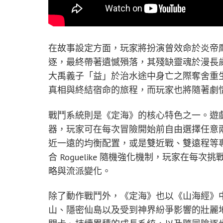
在故事設定方面，玩家將扮演曾效命於炎帝
逐，最終帶著遺憾殞落，其殘缺靈魂於漫長
大禹義子「益」於治水途中身亡之際奪舍重
真相與終結宿命的旅程，而玩家也將隨著劇
戰鬥系統則是《定海》的核心特色之一。遊
器，玩家可在每次冒險開始前自由選擇任意
近一遠的均衡配置，或是雙近戰、雙遠程等
合 Roguelike 隨機強化機制，玩家在
略與流派變化。
除了動作戰鬥外，《定海》也以《山海經》
山、隱密仙島以及受到神界紛爭影響的壯麗地景。