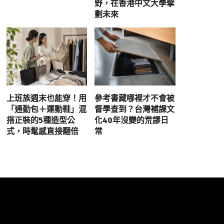
野，在香港中文大學擘
劃未來
上班族週末也能穿！用
參考書藏哪裡才不會被
「通勤包＋運動鞋」混
督學查到？台灣補課文
搭正裝的5種造型公
化40年沒變的荒謬日
式，時髦感直接翻倍
常