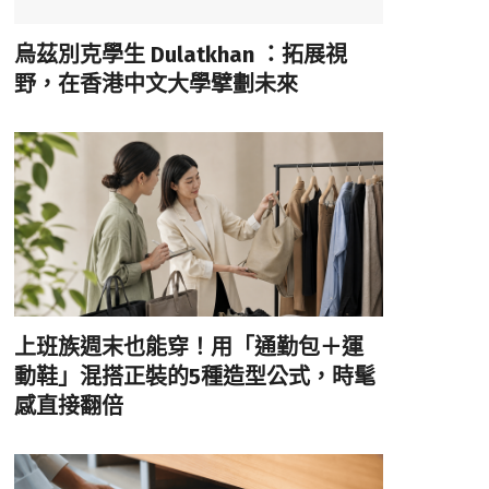
烏茲別克學生 Dulatkhan ：拓展視
野，在香港中文大學擘劃未來
上班族週末也能穿！用「通勤包＋運
動鞋」混搭正裝的5種造型公式，時髦
感直接翻倍