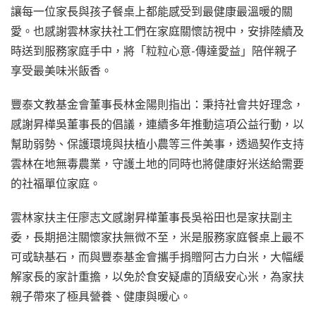
讓每一位家長與孩子餐桌上都能感受到最健康最溫暖的關
愛。也感謝雲林家扶社工們在家庭關懷訪視中，安排陸續及
時送到服務家庭手中，將「粒粒心意-傳達愛益」陪伴親子
享受最美味米飯香。
豐泰文教基金會董事長林金陽則指出：秉持社會共好理念，
感謝昇樺吳董事長的倡議，連續多年推動這項公益行動，以
幫助弱勢、保護環境與扶植小農等三件美事，透過契作支持
雲林在地無毒農業，守護土地的同時也將健康好米送給需要
的社福單位家庭。
雲林家扶主任廖志文感謝昇樺董事長吳裕田也是家扶副主
委，長期挹注關懷家扶無微不至，米是服務家庭餐桌上最不
可或缺基石，而與豐泰基金會攜手捐贈阿古力白米，大幅緩
解家長的家計重擔，以免於食安疑慮的頂級安心米，為家扶
親子帶來了極具營養、健康與暖心。