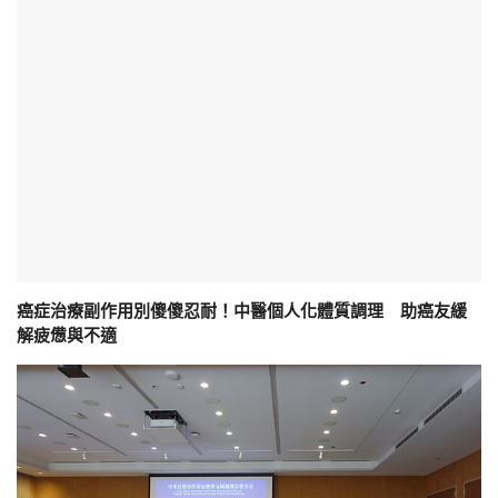
癌症治療副作用別傻傻忍耐！中醫個人化體質調理 助癌友緩
解疲憊與不適