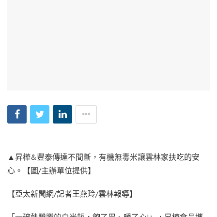
▲昇樺&豐泰傳達不間斷，有機無毒米讓雲林家扶吃的安
心。【圖/主辦單位提供】
【亞太新聞網/記者王燕玲/雲林報導】
「一碗熱騰騰的白米飯，飽了胃、暖了心!」，昇樺食品攜