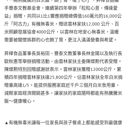
手豐泰文教基金會，連續第四年舉辦「粒粒心意，傳達愛
益」捐贈，共同以1比1響應捐贈總價值160萬元的16,000公
斤「阿古力」有機無毒米，贈送雲林家扶12,000 公斤、百
米照顧發展協會4000公斤，以雲林在地安心無毒米，溫暖
需要被關懷族群的心也飽了胃，更注入滿滿營養與希望。
昇樺食品董事長吳裕田、豐泰文教董事長林金陽以及執行長
歐秋惠等舉辦捐贈活動，由雲林家扶主委陳燦勲代表受贈。
陳燦勲特別回贈感謝狀表示。雲林家扶獲贈12000公斤，累
積四年捐贈雲林家扶達25,800公斤，佔雲林家扶全年白米捐
贈量高達1/5。能提供服務家庭近千戶三個月白米食用量，
減輕家庭經濟開銷甚多，讓家扶的家庭隨時都能有熱騰騰米
飯～健康暖心。
▲有機無毒米讓每一位家長與孩子餐桌上都能感受到最健康