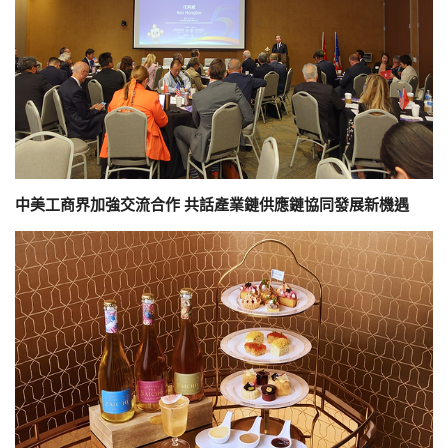
中美工商界加強交流合作 共話產業鏈供應鏈協同發展新機遇