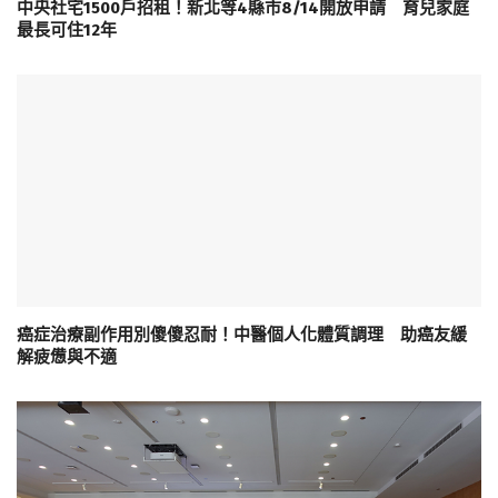
中央社宅1500戶招租！新北等4縣市8/14開放申請 育兒家庭
最長可住12年
癌症治療副作用別傻傻忍耐！中醫個人化體質調理 助癌友緩
解疲憊與不適