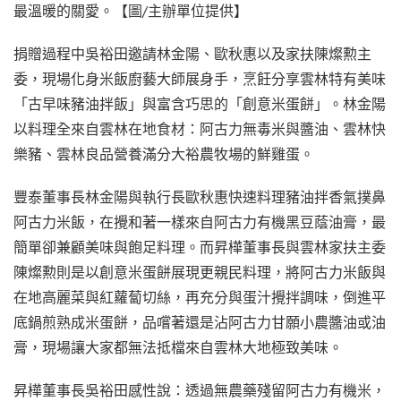
最溫暖的關愛。【圖/主辦單位提供】
捐贈過程中吳裕田邀請林金陽、歐秋惠以及家扶陳燦勲主
委，現場化身米飯廚藝大師展身手，烹飪分享雲林特有美味
「古早味豬油拌飯」與富含巧思的「創意米蛋餅」。林金陽
以料理全來自雲林在地食材：阿古力無毒米與醬油、雲林快
樂豬、雲林良品營養滿分大裕農牧場的鮮雞蛋。
豐泰董事長林金陽與執行長歐秋惠快速料理豬油拌香氣撲鼻
阿古力米飯，在攪和著一樣來自阿古力有機黑豆蔭油膏，最
簡單卻兼顧美味與飽足料理。而昇樺董事長與雲林家扶主委
陳燦勲則是以創意米蛋餅展現更親民料理，將阿古力米飯與
在地高麗菜與紅蘿蔔切絲，再充分與蛋汁攪拌調味，倒進平
底鍋煎熟成米蛋餅，品嚐著還是沾阿古力甘願小農醬油或油
膏，現場讓大家都無法抵檔來自雲林大地極致美味。
昇樺董事長吳裕田感性說：透過無農藥殘留阿古力有機米，