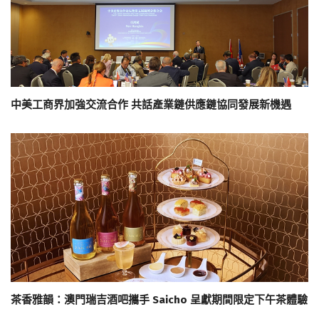
中美工商界加強交流合作 共話產業鏈供應鏈協同發展新機遇
茶香雅韻：澳門瑞吉酒吧攜手 Saicho 呈獻期間限定下午茶體驗