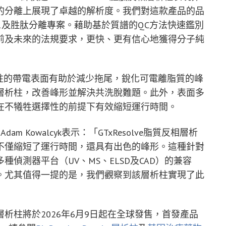
的分離上展現了卓越的解析度。我們對這款產品的品
-1及胜肽分離專案。藉助基於質譜的QC方法快速鑑別
前及未來的法規要求，更快、更有信心地獲得分子純
e層析柱的帶電表面有助於減少拖尾，銳化可電離脂質的峰
層析柱，改善峰形並解決共洗脫難題。此外，表面多
在不犧牲選擇性的前提下有效縮短運行時間。
I Adam Kowalcyk表示：「GTxResolve脂質反相層析
不僅縮短了運行時間，還具有出色的峰形。這種針對
偵測器平台（UV、MS、ELSD及CAD）的兼容
。尤其值得一提的是，我們觀察到該層析柱實現了此
olve脂質層析柱將於2026年6月9日起在全球發售，首發產品