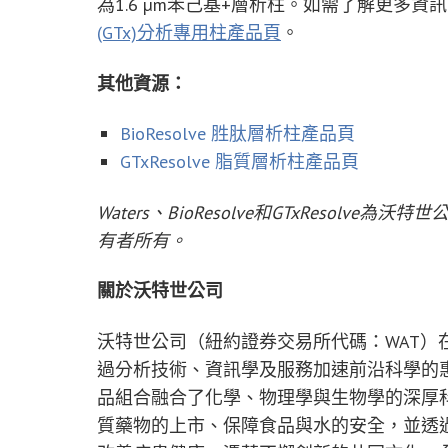
為1.6 µm苯己基+層析柱。如需了解更多資
(GTx)分析專用柱產品頁
。
其他資源：
BioResolve 胜肽層析柱產品頁
GTxResolve 脂質層析柱產品頁
Waters、BioResolve和GTxReso
有者所有。
關於沃特世公司
沃特世公司（紐約證券交易所代碼：WAT
過分析技術、資訊學及服務加速前沿科學的
品組合融合了化學、物理學與生物學的深厚
質藥物的上市、保障食品與水的安全，並透