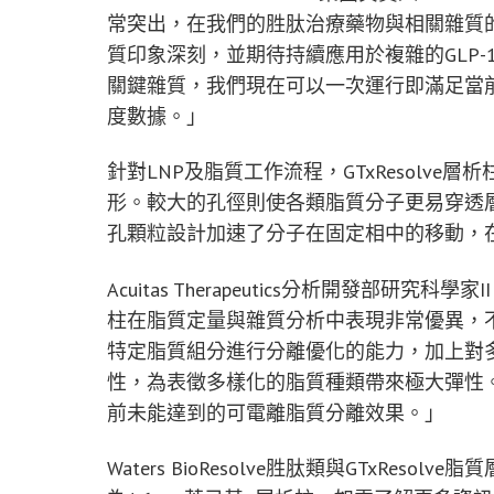
常突出，在我們的胜肽治療藥物與相關雜質
質印象深刻，並期待持續應用於複雜的GLP
關鍵雜質，我們現在可以一次運行即滿足當
度數據。」
針對LNP及脂質工作流程，GTxResolv
形。較大的孔徑則使各類脂質分子更易穿透
孔顆粒設計加速了分子在固定相中的移動，
Acuitas Therapeutics分析開發部研究科學家I
柱在脂質定量與雜質分析中表現非常優異，
特定脂質組分進行分離優化的能力，加上對多種
性，為表徵多樣化的脂質種類帶來極大彈性
前未能達到的可電離脂質分離效果。」
Waters BioResolve胜肽類與GTxRes