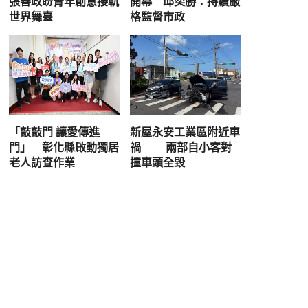
張善政盼青年創意接軌
開幕 邱奕勝：持續嚴
世界舞臺
格監督市政
「敲敲門 讓愛傳進
新屋永安工業區附近車
門」 彰化縣啟動獨居
禍 兩部自小客對
老人訪查作業
撞車頭全毀