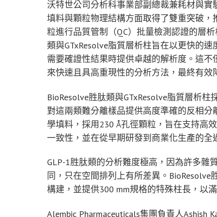
沃特世公司分析科事業部副總裁兼耗材與實驗室自
填料與顆粒物理結構方面取得了雙重突破，推
粒進行品質管制（QC）批量檢測認證的層析柱，
類與GTxResolve脂質層析柱旨在以更快的
需要確證性結果時提供卓越的解析度。這不
來快速且具高重現性的分析方法，最終有效
BioResolve胜肽類與GTxResolve
對這兩類難分離樣品提供高度準確的反相分離
學填料，採用230 Å孔徑顆粒，旨在支持高效
一致性，並在從早期研發到商業化生產的全
GLP-1胜肽類的分析難度極高，因為許多
同，只在空間排列上有所差異。BioResol
構建，並提供300 mm規格的特殊柱長，
Alembic Pharmaceuticals集團負責人As