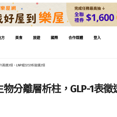
地方
美食
旅遊
國際
合作媒體
登入
升高達3倍、LNP組分分析提速2倍
物分離層析柱，GLP-1表徵