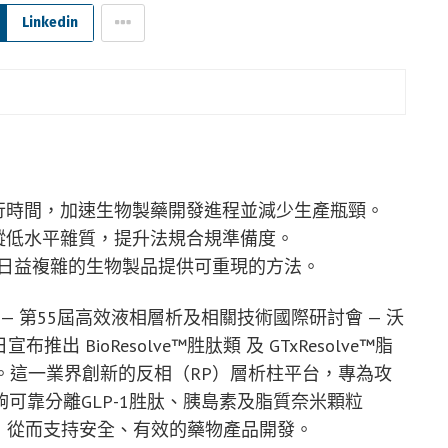
Linkedin
測運行時間，加速生物製藥開發進程並減少生產瓶頸。
蹤低水平雜質，提升法規合規準備度。
日益複雜的生物製品提供可重現的方法。
 — 第55屆高效液相層析及相關技術國際研討會 — 沃
 BioResolve™胜肽類 及 GTxResolve™脂
+層析柱。這一業界創新的反相（RP）層析柱平台，專為攻
可靠分離GLP-1胜肽、胰島素及脂質奈米顆粒
，從而支持安全、有效的藥物產品開發。