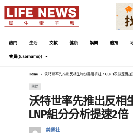
熱門
生活
文教
健康
娛樂
體育
會員({username})
Home
沃特世率先推出反相生物分離層析柱，GLP-1表徵速度提
國際
沃特世率先推出反相生
LNP組分分析提速2倍
美通社