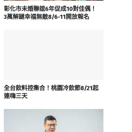
彰化市未婚聯誼6年促成10對佳偶！
3萬解謎幸福無敵8/6-11開放報名
全台飲料控集合！桃園冷飲節8/21起
連嗨三天