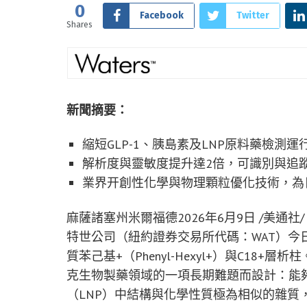
0
Facebook
Twitter
Shares
新聞摘要：
縮短GLP-1、胰島素及LNP原料藥檢
解析度與靈敏度提升達2倍，可識別與追
業界开創性化學與物理顆粒優化技術，為
麻薩諸塞州米爾福德
2026年6月9日
/美通社/
特世公司（紐約證券交易所代碼：WAT）今日宣布推出
質苯己基+（Phenyl-Hexyl+）與C18
克生物製藥領域的一項長期難題而設計：能夠
（LNP）中結構與化學性質極為相似的雜質