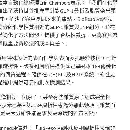
動化總經理Erin Chambers表示：「我們在化學
出了沃特世首批專門針對GLP-1分析及脂質奈米顆
解決了客戶長期以來的痛點。BioResolve胜肽
速度分離化學性質相近的GLP-1雜質與LNP組分，並在
僅簡化了方法開發，提供了合規性數據，更為客戶帶
降低重要新療法的成本負擔。」
脂質層析柱採用特殊設計的表面化學與表面多孔顆粒技術，可針
選擇性。該系列層析柱提供苯己基+與C18+兩種化
的傳質過程，確保在U(H)PLC及HPLC系統中的性能
過程中提供可靠的批次檢測結果。
雜質僅相差一個原子，甚至有些雜質原子組成完全相
ve胜肽苯己基+與C18+層析柱專為分離此類頑固雜質而
以滿足更大分離性能需求及更深度的雜質表徵。
hish Kanhed評價道：「BioResolve胜肽反相層析柱表現非