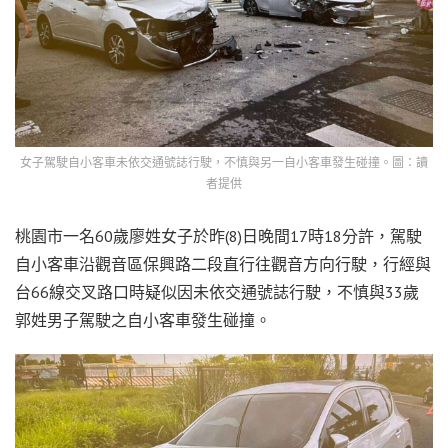
女子駕駛自小客車未依交通號誌行駛，不慎與另一自小客車發生碰撞。圖：讀
者提供
桃園市一名60歲廖姓女子於昨(8)日晚間17時18分許，駕駛
自小客車沿觀音區保興路二段直行往觀音方向行駛，行經與
台66線交叉路口時疑似因未依交通號誌行駛，不慎與33歲
郭姓男子駕駛之自小客車發生碰撞。