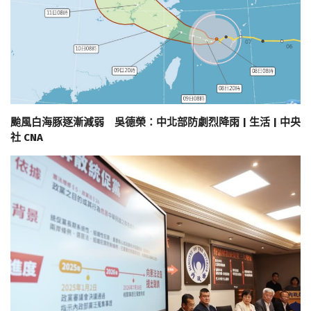
颱風白海豚逐漸減弱 吳德榮：中北部防劇烈降雨 | 生活 | 中央
社 CNA