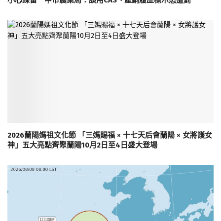
小心踩雷 中市農業局：誤用CAS、產銷履歷標示恐遭罰
2026蘭陽媽祖文化節 「三媽賜福 × 十七天后會蘭陽 × 女將護女
神」五大亮點齊聚蘭陽10月2日至4日盛大登場