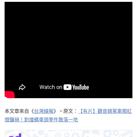
本文章來自《
台灣線報
》。原文：
【有片】觀音婦駕車闖紅
燈釀禍！對撞轎車頭零件散落一地