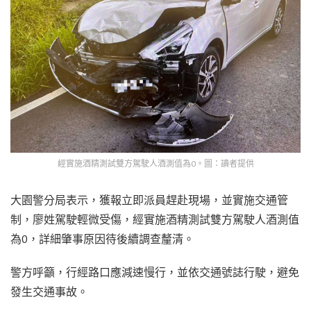
經實施酒精測試雙方駕駛人酒測值為0。圖：讀者提供
大園警分局表示，獲報立即派員趕赴現場，並實施交通管
制，廖姓駕駛輕微受傷，經實施酒精測試雙方駕駛人酒測值
為0，詳細肇事原因待後續調查釐清。
警方呼籲，行經路口應減速慢行，並依交通號誌行駛，避免
發生交通事故。