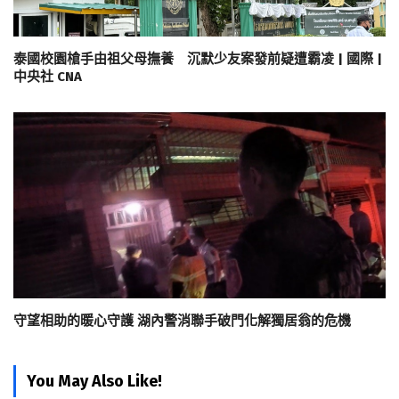
泰國校園槍手由祖父母撫養 沉默少友案發前疑遭霸凌 | 國際 |
中央社 CNA
守望相助的暖心守護 湖內警消聯手破門化解獨居翁的危機
You May Also Like!