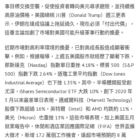
事目標交換空襲，促使投資者轉向美元尋求避險，並持續推
高原油價格。美國總統 川普（Donald Trump）週三更表
示，伊朗在達成協議上拖延過久，現在必須「付出代價」，
這番言論加劇了市場對美國可能升級軍事行動的擔憂。
近期市場對高利率環境的擔憂，已對高成長股造成顯著衝
擊。例如，根據報導，上週五美國股市就經歷了顯著下跌，
那斯達克（Nasdaq）指數單日重挫 4.18%，標普 500（S&P
500）指數下跌 2.64%，道瓊工業平均指數（Dow Jones
Industrial Average）也下挫 1.35%。其中，半導體類股受創
尤深，iShares Semiconductor ETF 大跌 10%，創下 2020 年
3 月以來最差單日表現。邁威爾科技（Marvell Technology）
股價下跌超過 16%，英特爾（Intel）和 AMD 均跌約 11%，
美光（Micron）也重挫 13%。這些市場表現，加上美國五月
就業報告中，休閒和酒店業因應國際足總（FIFA）世界盃擴
大徵才，新增 17.2 萬個工作機會，遠超市場預期的 8 萬