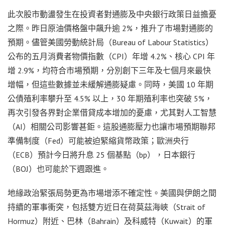
此次股市動盪發生在投資者對通膨及中央銀行政策日益擔憂
之際。昨日原油價格盤中飆升逾 2%，推升了市場對通膨的
預期。儘管美國勞動統計局（Bureau of Labour Statistics）
公布的五月消費者物價指數（CPI）年增 4.2%、核心 CPI 年
增 2.9%，均符合市場預期，分別創下三年及七個月來最快
增幅，但這些數據並未緩解通膨疑慮。同時，美國 10 年期
公債殖利率攀升至 4.5% 以上，30 年期殖利率也突破 5%，
再次引發各界對企業借貸成本增加的憂慮，尤其對人工智慧
（AI）相關公司影響甚鉅。這股通膨壓力也讓市場預期聯邦
準備制度（Fed）可能被迫緊縮貨幣政策；歐洲央行
（ECB）預計今日將升息 25 個基點（bp），日本銀行
（BOJ）也可能於下週跟進。
地緣政治緊張局勢更為市場增添不確定性。美國與伊朗之間
持續的軍事衝突，包括雙方近日在荷莫茲海峽（Strait of
Hormuz）附近、巴林（Bahrain）及科威特（Kuwait）的軍