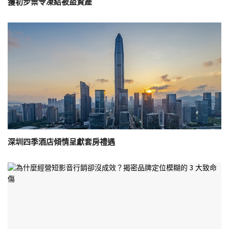
獲初步禁令凍結被盜資產
深圳四季酒店傾情呈獻套房禮遇