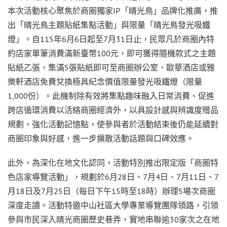
本次活動核心聚焦於商圈獨家IP「晴光鳥」品牌化推廣，推
出「晴光鳥主題貼紙集點活動」與限量「晴光鳥發光吸鐵
燈」。自115年6月6日起至7月31日止，民眾凡於商圈內特
約店家單筆消費滿新臺幣100元，即可獲得隨機款式之主題
貼紙乙張，集滿5張貼紙即可至商圈辦公室、歐華酒店或雅
樂軒酒店免費兌換極具紀念價值限量發光吸鐵燈（限量
1,000份）。此機制除有效將集點趣味融入日常消費、促進
跨店循環消費以活絡商圈經濟外，以具設計感與辨識度贈品
規劃，強化活動記憶點，使參與者於活動結束後仍能延續對
商圈印象與好感，進一步擴散活動話題與口碑效應。
此外，為深化在地文化認同，活動特別推出限定版「商圈特
色店家導覽活動」，規劃於6月28日、7月4日、7月11日、7
月18日及7月25日（每日下午15時至18時）辦理5場次商圈
深度走讀。活動特邀中山社區大學專業導覽團隊領路，引領
參與市民深入晴光商圈歷史巷弄，實地串聯逾30家次之在地