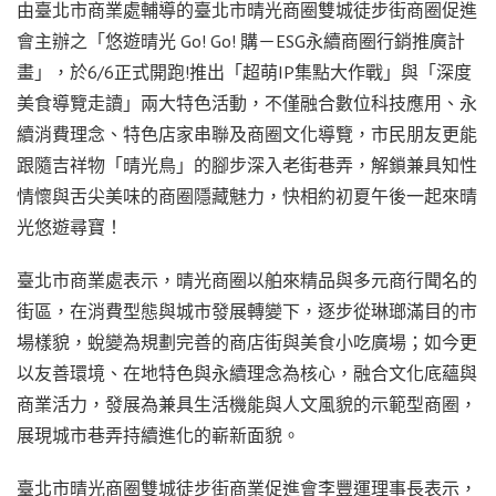
由臺北市商業處輔導的臺北市晴光商圈雙城徒步街商圈促進
會主辦之「悠遊晴光 Go! Go! 購－ESG永續商圈行銷推廣計
畫」，於6/6正式開跑!推出「超萌IP集點大作戰」與「深度
美食導覽走讀」兩大特色活動，不僅融合數位科技應用、永
續消費理念、特色店家串聯及商圈文化導覽，市民朋友更能
跟隨吉祥物「晴光鳥」的腳步深入老街巷弄，解鎖兼具知性
情懷與舌尖美味的商圈隱藏魅力，快相約初夏午後一起來晴
光悠遊尋寶！
臺北市商業處表示，晴光商圈以舶來精品與多元商行聞名的
街區，在消費型態與城市發展轉變下，逐步從琳瑯滿目的市
場樣貌，蛻變為規劃完善的商店街與美食小吃廣場；如今更
以友善環境、在地特色與永續理念為核心，融合文化底蘊與
商業活力，發展為兼具生活機能與人文風貌的示範型商圈，
展現城市巷弄持續進化的嶄新面貌。
臺北市晴光商圈雙城徒步街商業促進會李豐運理事長表示，