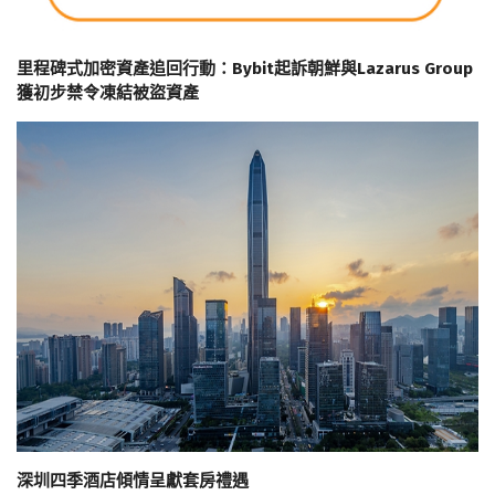
里程碑式加密資產追回行動：Bybit起訴朝鮮與Lazarus Group
獲初步禁令凍結被盜資產
深圳四季酒店傾情呈獻套房禮遇