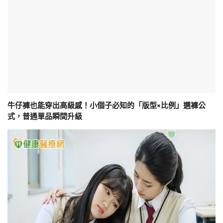
牛仔褲也能穿出高級感！小個子必知的「版型×比例」選褲公
式，普通單品瞬間升級