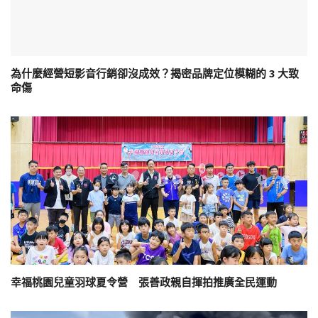
為什麼經營短影音行銷卻沒成效？揭密品牌定位模糊的 3 大致
命傷
幸福桃園兒童羽球夏令營 張善政親自揮拍推廣全民運動