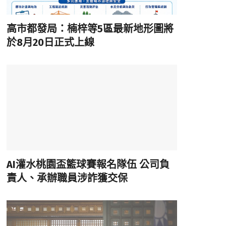
高市都發局：楠梓等5區最新地形圖將
於8月20日正式上線
AI灌水桃園盃籃球賽報名隊伍 公司負
責人、承辦職員涉詐獲交保