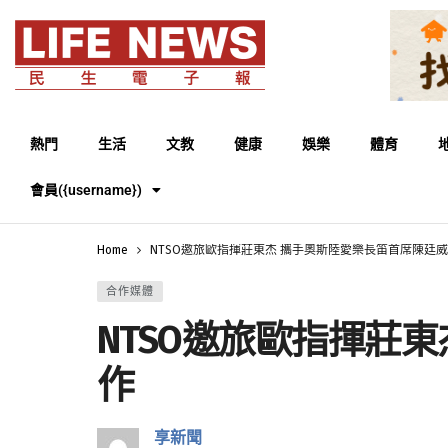
熱門
生活
文教
健康
娛樂
體育
會員({username})
Home
NTSO邀旅歐指揮莊東杰 攜手奧斯陸愛樂長笛首席陳廷
合作媒體
NTSO邀旅歐指揮莊
作
享新聞