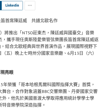
Linkedin
O）將推出「NTSO莊東杰，陳廷威與國臺交」音樂
杰，攜手現任奧斯陸愛樂管弦樂團長笛首席陳廷威返
主軸，結合北歐經典與世界首演作品，展現國際視野下
2日（五）晚上七時卅分國家音樂廳、6月13日（六）
表現亮眼
15年榮獲「哥本哈根馬爾科國際指揮大賽」首獎，
舞台，合作對象涵蓋BBC交響樂團、丹麥國家交響
之外，他先於美國普渡大學取得應用統計學學士學
斯特音樂學院深造指揮。