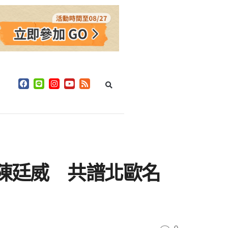
席陳廷威 共譜北歐名