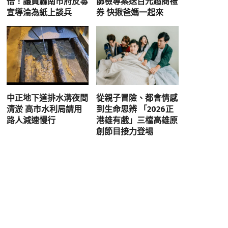
倍！議員轟南市府反毒
篩檢專案送百元超商禮
宣導淪為紙上談兵
券 快揪爸媽一起來
中正地下道排水溝夜間
從親子冒險、都會情感
清淤 高市水利局請用
到生命思辨 「2026正
路人減速慢行
港雄有戲」三檔高雄原
創節目接力登場