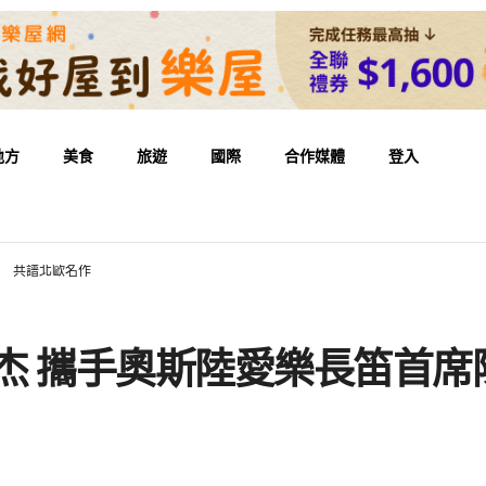
地方
美食
旅遊
國際
合作媒體
登入
威 共譜北歐名作
東杰 攜手奧斯陸愛樂長笛首