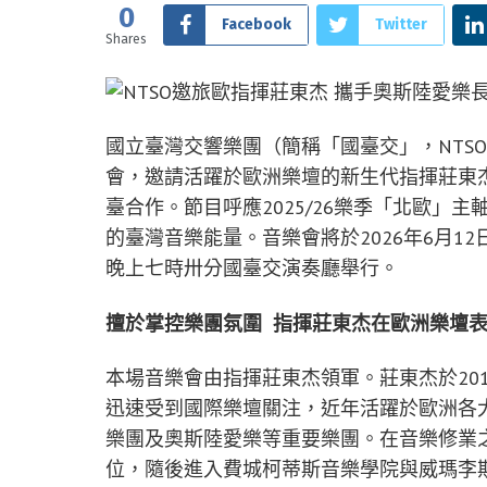
0
Facebook
Twitter
Shares
國立臺灣交響樂團（簡稱「國臺交」，NTS
會，邀請活躍於歐洲樂壇的新生代指揮莊東
臺合作。節目呼應2025/26樂季「北歐」
的臺灣音樂能量。音樂會將於2026年6月1
晚上七時卅分國臺交演奏廳舉行。
擅於掌控樂團氛圍
指揮莊東杰在歐洲樂壇
本場音樂會由指揮莊東杰領軍。莊東杰於20
迅速受到國際樂壇關注，近年活躍於歐洲各大
樂團及奧斯陸愛樂等重要樂團。在音樂修業
位，隨後進入費城柯蒂斯音樂學院與威瑪李