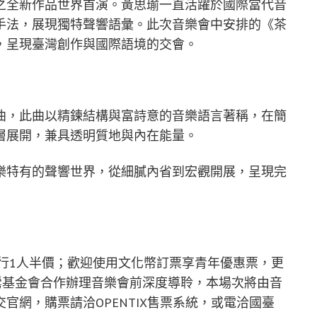
之全新作品世界首演。黃思瑜一直活躍於國際當代音
手法，展現獨特聲響語彙。此次音樂會中安排的《茶
，呈現臺灣創作與國際語境的交會。
曲，此曲以精鍊結構與富詩意的音樂語言著稱，在簡
層展開，兼具透明質地與內在能量。
樂特有的聲響世界，從細膩內省到宏觀開展，呈現完
同行1人半價；歡迎使用文化幣訂票享青年優惠票，更
鶯基金會合作辦理音樂會前深度導聆，本場次將由音
官網，購票請洽OPENTIX售票系統，或電洽國臺