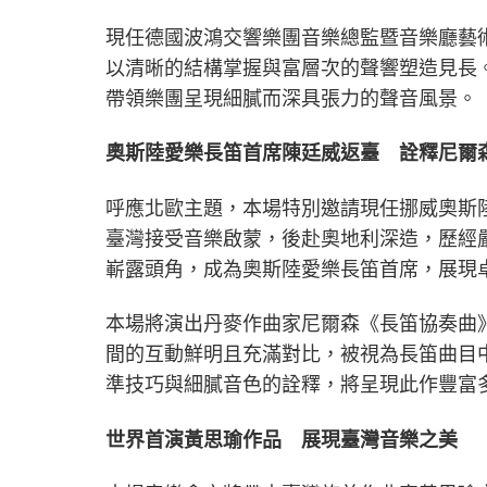
現任德國波鴻交響樂團音樂總監暨音樂廳藝
以清晰的結構掌握與富層次的聲響塑造見長
帶領樂團呈現細膩而深具張力的聲音風景。
奧斯陸愛樂長笛首席陳廷威返臺 詮釋尼爾
呼應北歐主題，本場特別邀請現任挪威奧斯
臺灣接受音樂啟蒙，後赴奧地利深造，歷經
嶄露頭角，成為奧斯陸愛樂長笛首席，展現
本場將演出丹麥作曲家尼爾森《長笛協奏曲
間的互動鮮明且充滿對比，被視為長笛曲目
準技巧與細膩音色的詮釋，將呈現此作豐富
世界首演黃思瑜作品 展現臺灣音樂之美