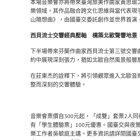
本場音樂會亦將帶來臺灣旅美作曲家黃思瑜
樂領域，其作品融合跨文化思維與當代表現
山隨想曲》，由國臺交委託創作並世界首演
西貝流士交響經典壓軸 構築北歐聲響地景
下半場帶來芬蘭作曲家西貝流士第三號交響
約中展現深刻張力，猶如北歐自然風景般層
在莊東杰的詮釋下，將引領觀眾進入北歐音
整而深刻的交響體驗。
音樂會票價自300元起，「成雙」套票2人
有「學生體驗票」100元優惠。國臺交與夜
樂工作者吳毓庭主講。更多資訊請詳閱國臺交