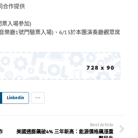
同合作提供
門票入場參加)
國家音樂廳1號門驗票入場)、6/13於本團演奏廳觀眾席
Linkedin
Next Article
作
美國通膨飆破4% 三年新高：能源價格飆漲重