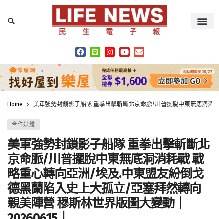
Home
美軍強勢封鎖影子船隊 重拳出擊斬斷北京命脈/川普擺脫中東無底洞消耗戰
合作媒體
美軍強勢封鎖影子船隊 重拳出擊斬斷北
京命脈/川普擺脫中東無底洞消耗戰 戰
略重心轉向亞洲/埃及.中東盟友紛倒戈
德黑蘭陷入史上大孤立/亞塞拜然轉向
親美陣營 穆斯林世界版圖大變動｜
20260615｜