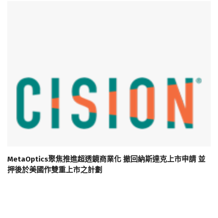
MetaOptics聚焦推進超透鏡商業化 撤回納斯達克上市申請 並
押後於美國作雙重上市之計劃