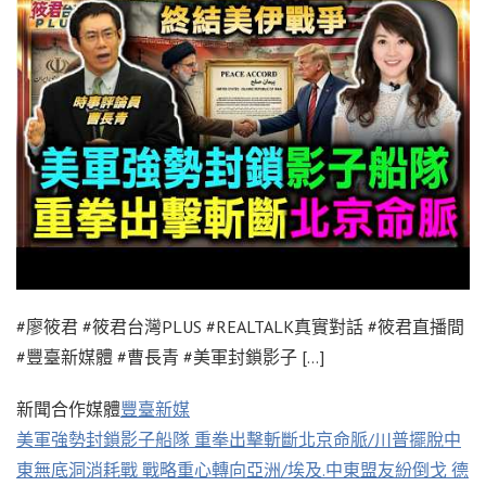
#廖筱君 #筱君台灣PLUS #REALTALK真實對話 #筱君直播間
#豐臺新媒體 #曹長青 #美軍封鎖影子 […]
新聞合作媒體
豐臺新媒
美軍強勢封鎖影子船隊 重拳出擊斬斷北京命脈/川普擺脫中
東無底洞消耗戰 戰略重心轉向亞洲/埃及.中東盟友紛倒戈 德