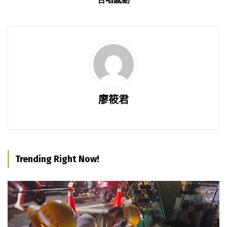
廖筱君
Trending Right Now!