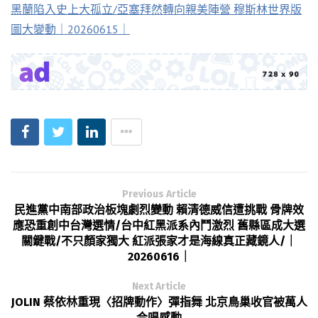
黑蘭陷入史上大孤立/亞塞拜然轉向親美陣營 穆斯林世界版
圖大變動｜20260615｜
Previous Article
民進黨中南部政治板塊劇烈變動 賴清德威信遭挑戰 骨牌效
應恐重創中台灣選情/台中紅黑派系內鬥激烈 舊縣區成大選
關鍵戰/不只顏家獨大 紅派張家才是海線真正藏鏡人/｜
20260616｜
Next Article
JOLIN 蔡依林重現〈招牌動作〉彈指舞 北京鳥巢收官被萬人
合唱感動