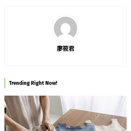
廖筱君
Trending Right Now!