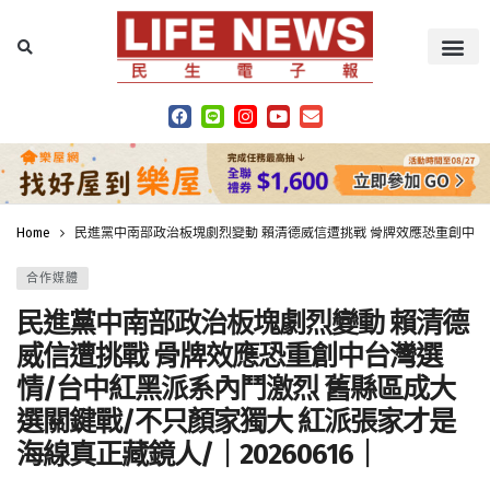
Home
民進黨中南部政治板塊劇烈變動 賴清德威信遭挑戰 骨牌效應恐重創中台灣
合作媒體
民進黨中南部政治板塊劇烈變動 賴清德
威信遭挑戰 骨牌效應恐重創中台灣選
情/台中紅黑派系內鬥激烈 舊縣區成大
選關鍵戰/不只顏家獨大 紅派張家才是
海線真正藏鏡人/｜20260616｜