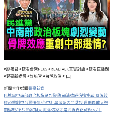
#廖筱君 #筱君台灣PLUS #REALTALK真實對話 #筱君直播間
#豐臺新媒體 #許維智 #台灣政治 # […]
新聞合作媒體
豐臺新媒
民進黨中南部政治板塊劇烈變動 賴清德威信遭挑戰 骨牌效
應恐重創中台灣選情/台中紅黑派系內鬥激烈 舊縣區成大選
關鍵戰/不只顏家獨大 紅派張家才是海線真正藏鏡人/｜